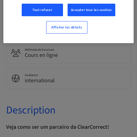
Portuguais
Tout refuser
Accepter tous les cookies
Points
Afficher les détails
0.00 Points
Méthode de livraison
Cours en ligne
Audience
international
Description
Veja como ser um parceiro da ClearCorrect!