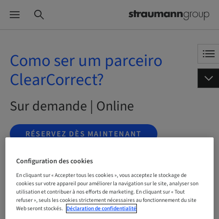
Como ser um parceiro
ClearCorrect?
Sur demande | Online
RÉSERVEZ DÈS MAINTENANT
Configuration des cookies
En cliquant sur « Accepter tous les cookies », vous acceptez le stockage de
Statut
cookies sur votre appareil pour améliorer la navigation sur le site, analyser son
Réservation possible
utilisation et contribuer à nos efforts de marketing. En cliquant sur « Tout
refuser », seuls les cookies strictement nécessaires au fonctionnement du site
Web seront stockés.
Déclaration de confidentialité
Langue