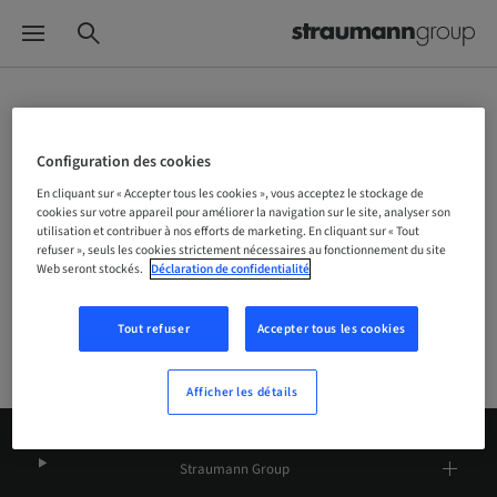
Choisissez votre marque et votre
Configuration des cookies
site
En cliquant sur « Accepter tous les cookies », vous acceptez le stockage de
cookies sur votre appareil pour améliorer la navigation sur le site, analyser son
utilisation et contribuer à nos efforts de marketing. En cliquant sur « Tout
refuser », seuls les cookies strictement nécessaires au fonctionnement du site
Société
Web seront stockés.
Déclaration de confidentialité
Tout refuser
Accepter tous les cookies
Afficher les détails
Straumann Group