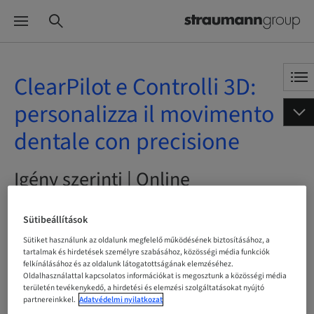
ClearPilot e Controlli 3D:
personalizza il movimento
dentale con precisione
Igény szerinti | Online
Sütibeállítások
Sütiket használunk az oldalunk megfelelő működésének biztosításához, a
Státusz
tartalmak és hirdetések személyre szabásához, közösségi média funkciók
bookable
felkínálásához és az oldalunk látogatottságának elemzéséhez.
Oldalhasználattal kapcsolatos információkat is megosztunk a közösségi média
területén tevékenykedő, a hirdetési és elemzési szolgáltatásokat nyújtó
partnereinkkel.
Adatvédelmi nyilatkozat
Nyelv
Italian