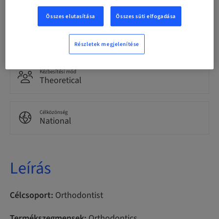
Összes elutasítása
Összes süti elfogadása
Pontok
100.00 Pontok
Részletek megjelenítése
Kézbesítési mód
Theoretical
Célközönség
National
Leírás
Célcsoport:
Orthodontist
Termékszegmensek:
Orthodontics