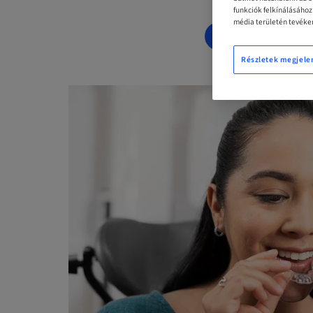
funkciók felkínálásáho
média területén tevéken
LEFOGLALÁS 
Részletek megjele