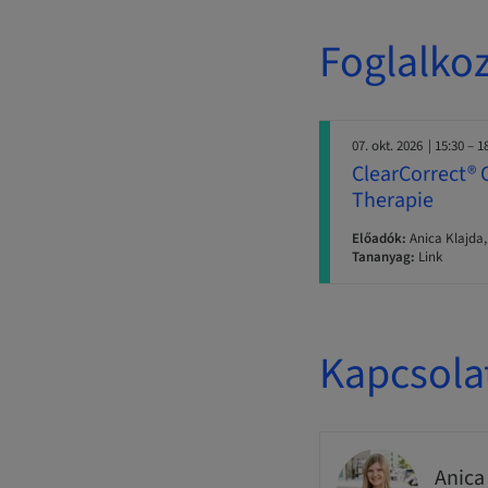
Foglalko
07. okt. 2026
| 15:30 – 1
ClearCorrect® 
Therapie
Előadók:
Anica Klajda
Tananyag:
Link
Kapcsola
Anica