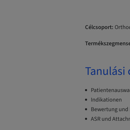
Célcsoport:
Orthod
Termékszegmense
Tanulási 
Patientenauswa
Indikationen
Bewertung und 
ASR und Attach