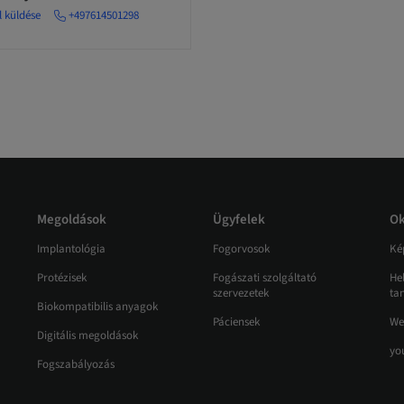
l küldése
+497614501298
Megoldások
Ügyfelek
Ok
Implantológia
Fogorvosok
Ké
Protézisek
Fogászati szolgáltató
He
szervezetek
ta
Biokompatibilis anyagok
Páciensek
We
Digitális megoldások
yo
Fogszabályozás