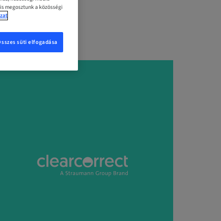
 is megosztunk a közösségi
zat
Összes süti elfogadása