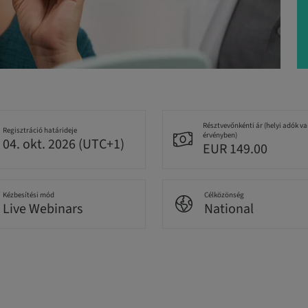
Résztvevőnkénti ár (helyi adók v
Regisztráció határideje
érvényben)
04. okt. 2026 (UTC+1)
EUR 149.00
Kézbesítési mód
Célközönség
Live Webinars
National