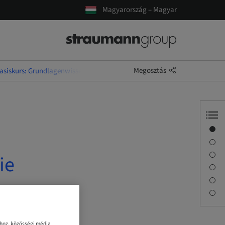
Magyarország – Magyar
Megosztás
asiskurs: Grundlagenwissen zum Einstieg in die Aligner-Therapie
Áttekintés
Előadó(k)
Leírás
ie
Tanulási célok
Foglalkozások
Kapcsolattartó
ához, közösségi média