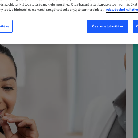
z és az oldalunk látogatottságának elemzéséhez. Oldalhasználattal kapcsolatos információkat
ykedő, a hirdetési és elemzési szolgáltatásokat nyújtó partnereinkkel.
Adatvédelmi nyilatko
MOST
nítése
Összes elutasítása