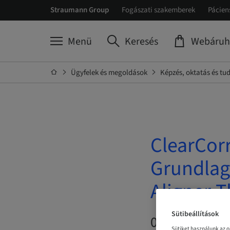
Straumann Group
Fogászati szakemberek
Pácien
Menü
Keresés
Webáruh
Ügyfelek és megoldások
Képzés, oktatás és t
ClearCorr
Grundlag
Aligner-T
Sütibeállítások
07. okt. 2026 
Sütiket használunk az 