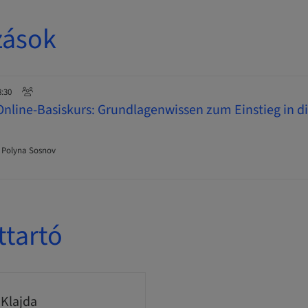
zások
8:30
Online-Basiskurs: Grundlagenwissen zum Einstieg in di
, Polyna Sosnov
ttartó
 Klajda