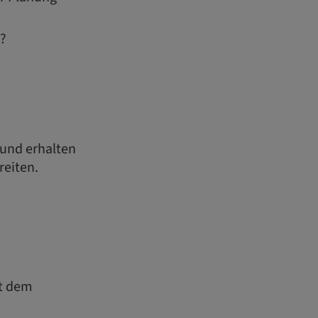
n?
 und erhalten
reiten.
it dem