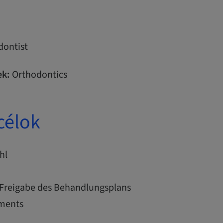
ontist
k:
Orthodontics
célok
hl
Freigabe des Behandlungsplans
ments