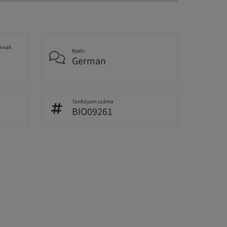
annak
Nyelv
German
Tanfolyam száma
BIO09261