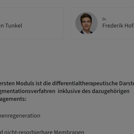
Dr.
n Tunkel
Frederik Ho
sten Moduls ist die differentialtherapeutische Darst
mentationsverfahren inklusive des dazugehörigen
agements:
henregeneration
nd nicht-resorbierbare Membranen