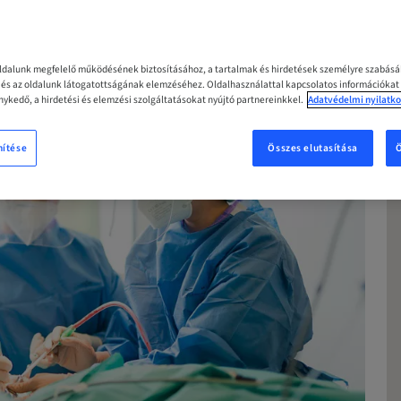
oldalunk megfelelő működésének biztosításához, a tartalmak és hirdetések személyre szabás
z és az oldalunk látogatottságának elemzéséhez. Oldalhasználattal kapcsolatos információkat
ykedő, a hirdetési és elemzési szolgáltatásokat nyújtó partnereinkkel.
Adatvédelmi nyilatko
nítése
Összes elutasítása