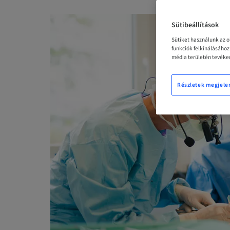
Sütibeállítások
Sütiket használunk az 
funkciók felkínálásáho
média területén tevéken
Részletek megjele