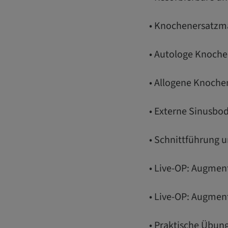
• Knochenersatzma
• Autologe Knoche
• Allogene Knoche
• Externe Sinusbo
• Schnittführun
• Live-OP: Augme
• Live-OP: Augmen
• Praktische Übu