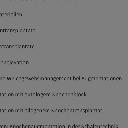
terialien
ntransplantate
ntransplantate
denelevation
g und Weichgewebsmanagement bei Augmentationen
ntation mit autologem Knochenblock
tation mit allogenem Knochentransplantat
ngen: Knochenaugmentation in der Schalentechnik