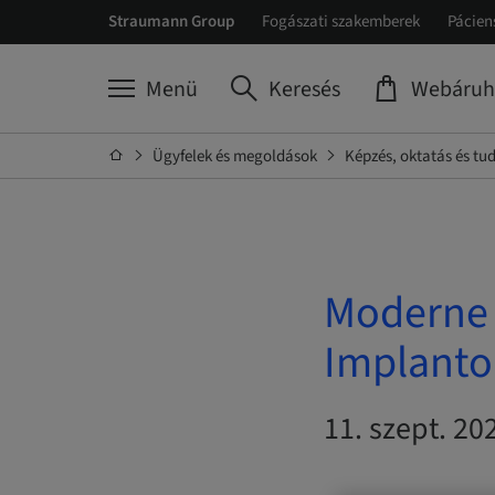
Straumann Group
Fogászati szakemberek
Pácien
Menü
Keresés
Webáruh
Ügyfelek és megoldások
Képzés, oktatás és t
Moderne 
Implanto
11. szept. 2