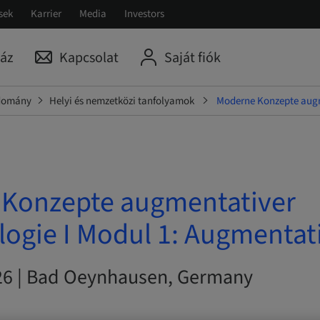
sek
Karrier
Media
Investors
áz
Kapcsolat
Saját fiók
udomány
Helyi és nemzetközi tanfolyamok
Moderne Konzepte augm
Konzepte augmentativer
logie I Modul 1: Augmentat
026 | Bad Oeynhausen, Germany