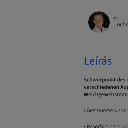
Dr.
Joche
Leírás
Schwerpunkt des er
verschiedenen Aug
Weichgewebsman
• Gesteuerte Knoc
• Resorbierbare u