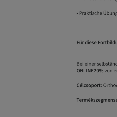
• Praktische Übu
Für diese Fortbild
Bei einer selbstä
ONLINE20%
von e
Célcsoport:
Orthod
Termékszegmense