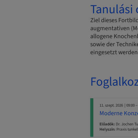
Tanulási 
Ziel dieses Fortbi
augmentativen (M
allogene Knochenb
sowie der Technik
eingesetzt werden
Foglalko
11. szept. 2026
| 09:00 –
Moderne Konze
Előadók:
Dr. Jochen Tu
Helyszín:
Praxis tunke