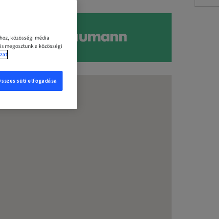
ához, közösségi média
 is megosztunk a közösségi
zat
Összes süti elfogadása