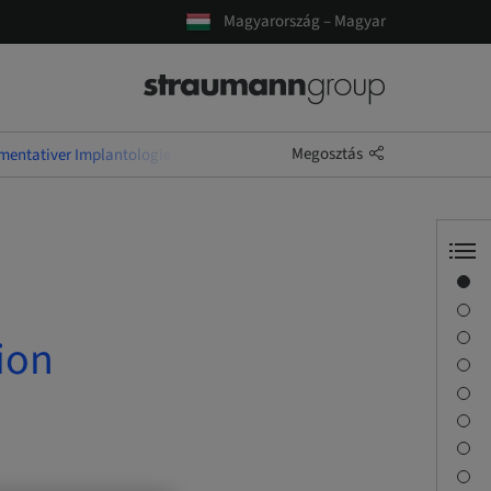
Magyarország – Magyar
Megosztás
entativer Implantologie I Modul 1: Augmentation
Áttekintés
Előadó(k)
Leírás
ion
Tanulási célok
Foglalkozások
Utazás és helyszínek
Kapcsolattartó
Letöltések