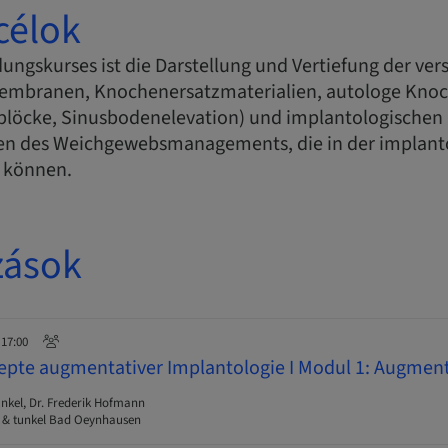
célok
ldungskurses ist die Darstellung und Vertiefung der ve
embranen, Knochenersatzmaterialien, autologe Knoc
löcke, Sinusbodenelevation) und implantologischen 
en des Weichgewebsmanagements, die in der implanto
 können.
zások
 17:00
pte augmentativer Implantologie I Modul 1: Augmen
nkel, Dr. Frederik Hofmann
l & tunkel Bad Oeynhausen