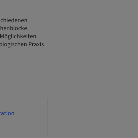
rschiedenen
henblöcke,
Möglichkeiten
logischen Praxis
tation