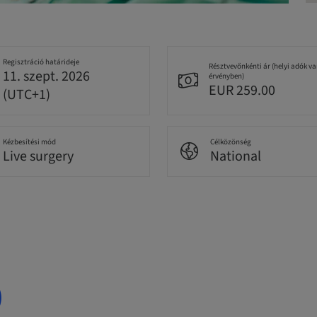
Regisztráció határideje
Résztvevőnkénti ár (helyi adók v
11. szept. 2026
érvényben)
EUR 259.00
(UTC+1)
Kézbesítési mód
Célközönség
Live surgery
National
)