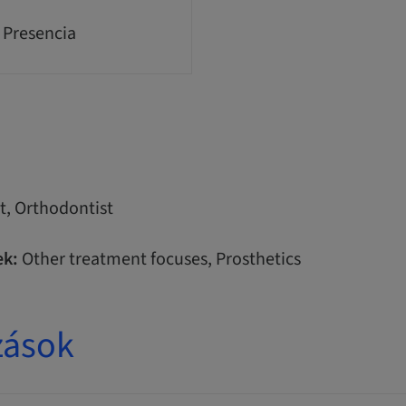
 Presencia
t, Orthodontist
k:
Other treatment focuses, Prosthetics
zások