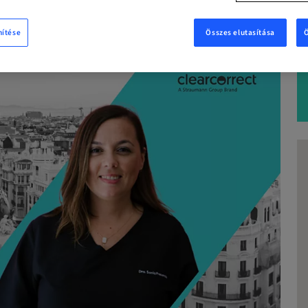
MOST
nítése
Összes elutasítása