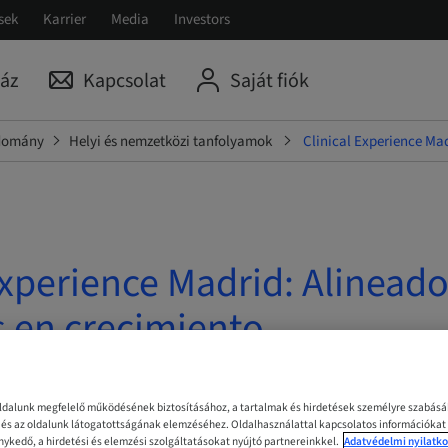
sek
Karrier
Media
Investors
áz
Kapcsolat
Saját fiók
udomány
Helyi és nemzetközi tanfolyamok
Clinical Experience Mad
Experience Madrid: Alinead
 en crecimiento.
 | Madrid, Spain
oldalunk megfelelő működésének biztosításához, a tartalmak és hirdetések személyre szabás
z és az oldalunk látogatottságának elemzéséhez. Oldalhasználattal kapcsolatos információkat
ykedő, a hirdetési és elemzési szolgáltatásokat nyújtó partnereinkkel.
Adatvédelmi nyilatko