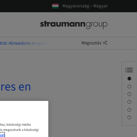
Magyarország – Magyar
Megosztás
rid: Alineadores en pacientes en crecimiento.
Áttekintés
ores en
Előadó(k)
Leírás
Foglalkozások
Utazás és helyszínek
Letöltések
ához, közösségi média
 is megosztunk a közösségi
zat