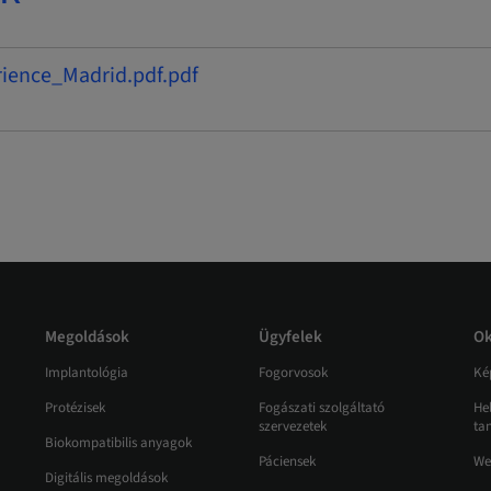
erience_Madrid.pdf.pdf
Megoldások
Ügyfelek
Ok
Implantológia
Fogorvosok
Ké
Protézisek
Fogászati szolgáltató
He
szervezetek
ta
Biokompatibilis anyagok
Páciensek
We
Digitális megoldások