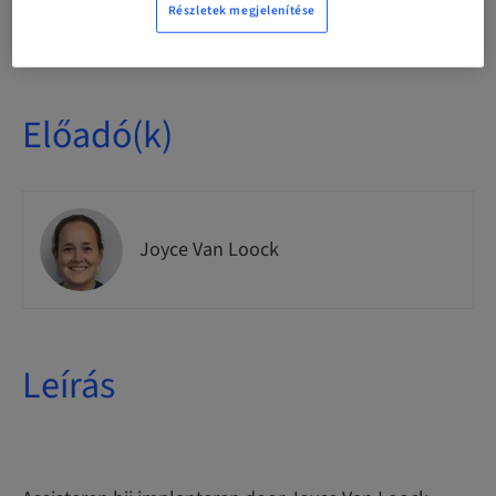
Rendelkezésre álló helyek
Részletek megjelenítése
1 rendelkezésre áll
Előadó(k)
Joyce Van Loock
Leírás