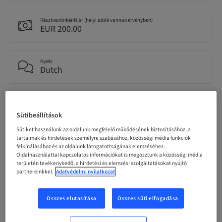
Résztvevőnkénti ár (helyi adók vannak érvényben)
EUR 200.00
Nyelv
Dutch
Pontok
0.00 Pontok
Sütibeállítások
Sütiket használunk az oldalunk megfelelő működésének biztosításához, a
tartalmak és hirdetések személyre szabásához, közösségi média funkciók
Kézbesítési mód
felkínálásához és az oldalunk látogatottságának elemzéséhez.
Theoretical
Oldalhasználattal kapcsolatos információkat is megosztunk a közösségi média
területén tevékenykedő, a hirdetési és elemzési szolgáltatásokat nyújtó
partnereinkkel.
Adatvédelmi nyilatkozat
Célközönség
National
Összes elutasítása
Összes süti elfogadása