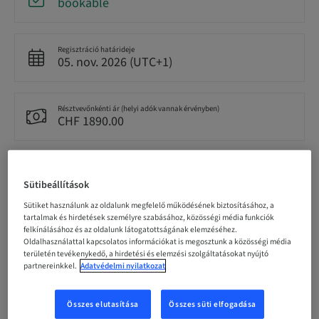
bookable
Regisztráció határideje
05. nov. 2026 (UTC+1)
Résztvevőnkénti ár (helyi adók vannak érvényben)
CHF 1890.00
Nyelv
German
Sütibeállítások
Sütiket használunk az oldalunk megfelelő működésének biztosításához, a
tartalmak és hirdetések személyre szabásához, közösségi média funkciók
Pontok
felkínálásához és az oldalunk látogatottságának elemzéséhez.
12.00 Pontok
Oldalhasználattal kapcsolatos információkat is megosztunk a közösségi média
területén tevékenykedő, a hirdetési és elemzési szolgáltatásokat nyújtó
partnereinkkel.
Adatvédelmi nyilatkozat
Célközönség
National
Összes elutasítása
Összes süti elfogadása