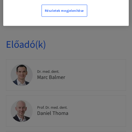
Részletek megjelenítése
Rendelkezésre álló helyek
30 rendelkezésre áll
Előadó(k)
Dr. med. dent.
Marc Balmer
Prof. Dr. med. dent.
Daniel Thoma