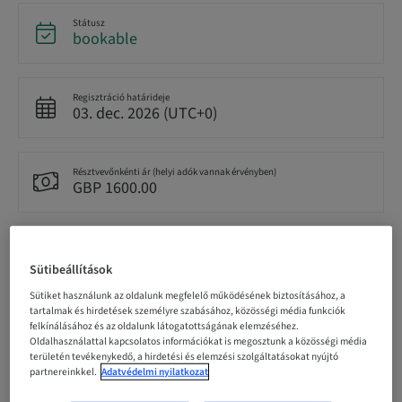
Státusz
bookable
Regisztráció határideje
03. dec. 2026 (UTC+0)
Résztvevőnkénti ár (helyi adók vannak érvényben)
GBP 1600.00
Nyelv
English
Sütibeállítások
Sütiket használunk az oldalunk megfelelő működésének biztosításához, a
tartalmak és hirdetések személyre szabásához, közösségi média funkciók
Pontok
felkínálásához és az oldalunk látogatottságának elemzéséhez.
0.00 Pontok
Oldalhasználattal kapcsolatos információkat is megosztunk a közösségi média
területén tevékenykedő, a hirdetési és elemzési szolgáltatásokat nyújtó
partnereinkkel.
Adatvédelmi nyilatkozat
Kézbesítési mód