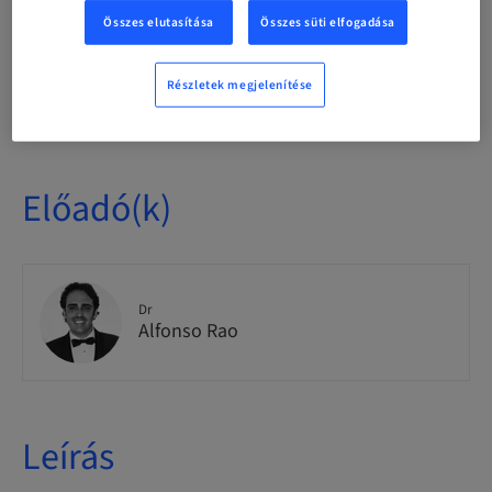
Theoretical
Összes elutasítása
Összes süti elfogadása
Célközönség
Részletek megjelenítése
International
Előadó(k)
Dr
Alfonso Rao
Leírás