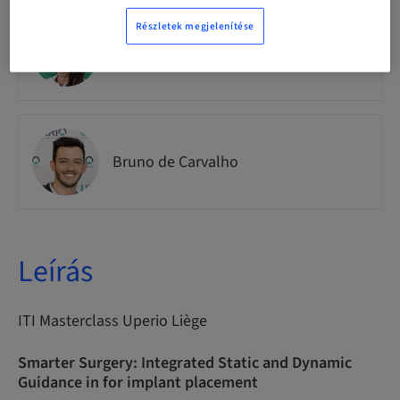
Részletek megjelenítése
Dr.
France Lambert
Bruno de Carvalho
Leírás
ITI Masterclass Uperio Liège
Smarter Surgery: Integrated Static and Dynamic
Guidance in for implant placement