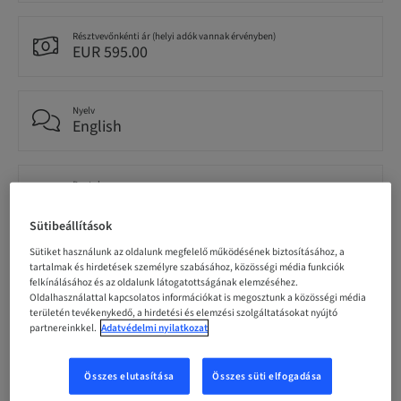
Résztvevőnkénti ár (helyi adók vannak érvényben)
EUR 595.00
Nyelv
English
Pontok
0.00 Pontok
Sütibeállítások
Sütiket használunk az oldalunk megfelelő működésének biztosításához, a
Célközönség
tartalmak és hirdetések személyre szabásához, közösségi média funkciók
National
felkínálásához és az oldalunk látogatottságának elemzéséhez.
Oldalhasználattal kapcsolatos információkat is megosztunk a közösségi média
területén tevékenykedő, a hirdetési és elemzési szolgáltatásokat nyújtó
partnereinkkel.
Adatvédelmi nyilatkozat
Előadó(k)
Összes elutasítása
Összes süti elfogadása