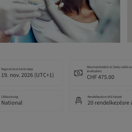
Résztvevőnkénti ár (helyi adók v
Regisztráció határideje
érvényben)
19. nov. 2026 (UTC+1)
CHF 475.00
Célközönség
Rendelkezésre álló helyek
National
20 rendelkezésre á