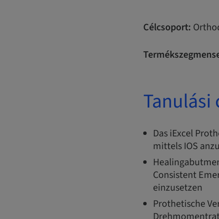
Célcsoport:
Orthod
Termékszegmense
Tanulási 
Das iExcel Prot
mittels IOS an
Healingabutmen
Consistent Emer
einzusetzen
Prothetische Ve
Drehmomentrats