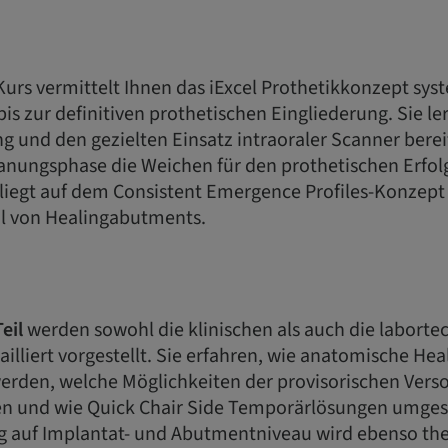
Kurs vermittelt Ihnen das iExcel Prothetikkonzept sys
bis zur definitiven prothetischen Eingliederung. Sie le
 und den gezielten Einsatz intraoraler Scanner bereit
anungsphase die Weichen für den prothetischen Erfolg 
liegt auf dem Consistent Emergence Profiles-Konzept
l von Healingabutments.
eil
werden sowohl die klinischen als auch die laborte
tailliert vorgestellt. Sie erfahren, wie anatomische H
werden, welche Möglichkeiten der provisorischen Vers
en und wie Quick Chair Side Temporärlösungen umges
g auf Implantat- und Abutmentniveau wird ebenso the