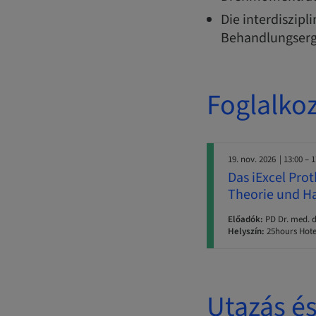
Die interdiszip
Behandlungserg
Foglalko
19. nov. 2026
| 13:00 – 
Das iExcel Pro
Theorie und H
Előadók:
PD Dr. med. d
Helyszín:
25hours Hote
Utazás és