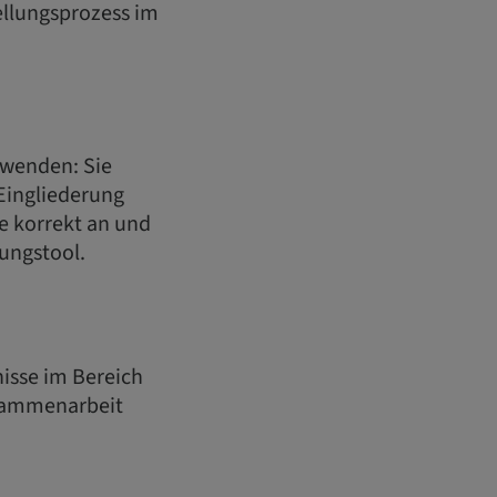
llungsprozess im
uwenden: Sie
 Eingliederung
 korrekt an und
ungstool.
nisse im Bereich
usammenarbeit