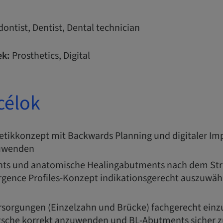
ontist, Dentist, Dental technician
k:
Prosthetics, Digital
célok
hetikkonzept mit Backwards Planning und digitaler I
zuwenden
ts und anatomische Healingabutments nach dem S
gence Profiles-Konzept indikationsgerecht auszuwäh
rsorgungen (Einzelzahn und Brücke) fachgerecht einzu
che korrekt anzuwenden und BL-Abutments sicher z