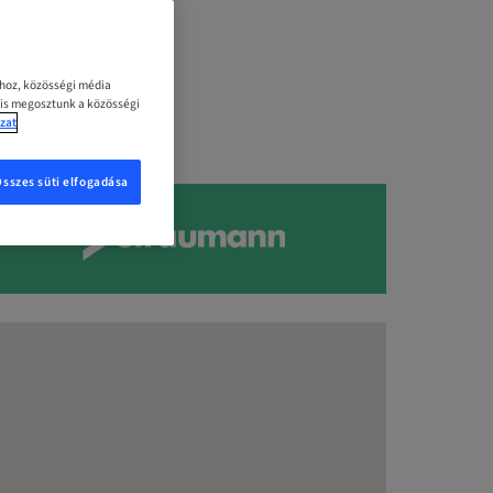
ához, közösségi média
 is megosztunk a közösségi
zat
Összes süti elfogadása