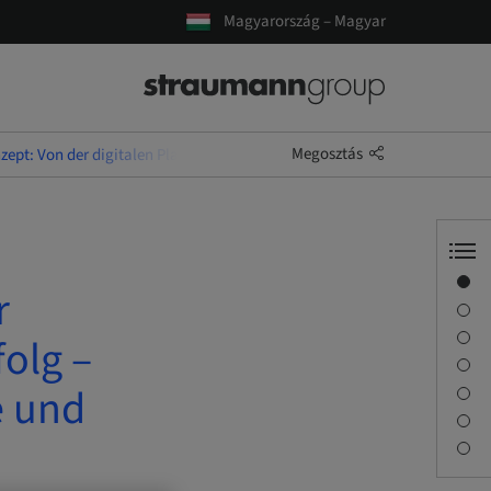
Magyarország – Magyar
Megosztás
nzept: Von der digitalen Planung zum klinischen Erfolg – Theorie und Ha
Áttekintés
r
Előadó(k)
Leírás
folg –
Tanulási célok
e und
Foglalkozások
Utazás és helyszínek
Kapcsolattartó