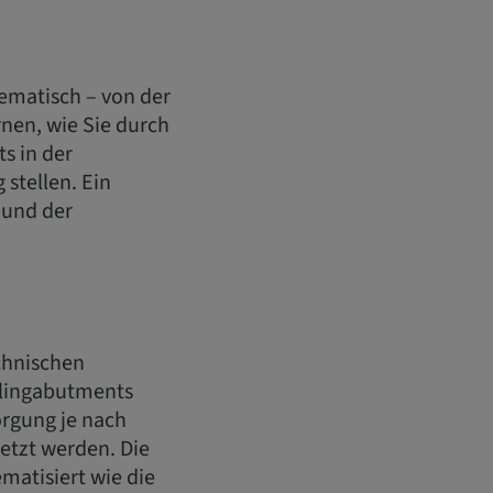
tematisch – von der
rnen, wie Sie durch
s in der
stellen. Ein
 und der
chnischen
ealingabutments
orgung je nach
etzt werden. Die
matisiert wie die