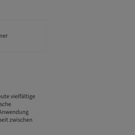
mer
te vielfältige
ische
n Anwendung
eit zwischen