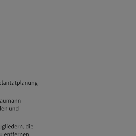
mplantatplanung
traumann
len und
gliedern, die
u entfernen