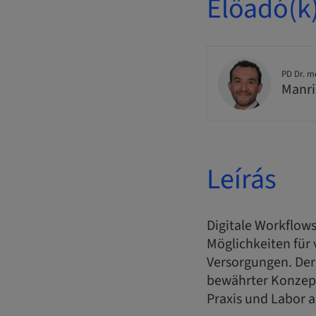
Előadó(k
PD Dr. m
Manri
Leírás
Digitale Workflows
Möglichkeiten für
Versorgungen. Der
bewährter Konzept
Praxis und Labor a