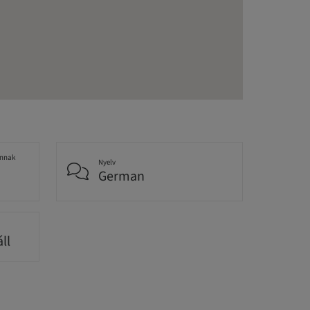
annak
Nyelv
German
ll