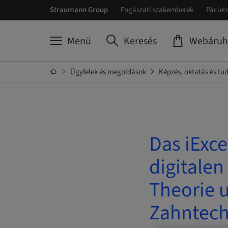
Straumann Group
Fogászati szakemberek
Pácien
Menü
Keresés
Webáruh
Ügyfelek és megoldások
Képzés, oktatás és t
Das iExce
digitalen
Theorie 
Zahntech