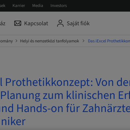
sek
Karrier
Media
Investors
áz
Kapcsolat
Saját fiók
udomány
Helyi és nemzetközi tanfolyamok
Das iExcel Prothetikko
l Prothetikkonzept: Von de
 Planung zum klinischen Er
und Hands-on für Zahnärzt
niker