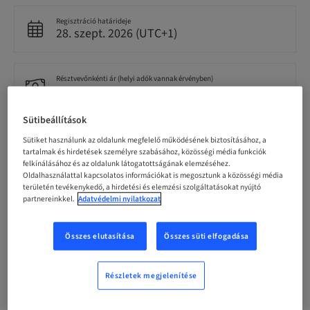
Regisztráció határideje
28. szept. 2026 (UTC+1)
Résztvevőnkénti ár (helyi adók vannak érvényben)
EUR 159.00
Sütibeállítások
Nyelv
Sütiket használunk az oldalunk megfelelő működésének biztosításához, a
Dutch
tartalmak és hirdetések személyre szabásához, közösségi média funkciók
felkínálásához és az oldalunk látogatottságának elemzéséhez.
Oldalhasználattal kapcsolatos információkat is megosztunk a közösségi média
területén tevékenykedő, a hirdetési és elemzési szolgáltatásokat nyújtó
Pontok
partnereinkkel.
Adatvédelmi nyilatkozat
0.00 Pontok
Összes elutasítása
Összes süti elfogadása
Kézbesítési mód
Event
Részletek megjelenítése
Célközönség