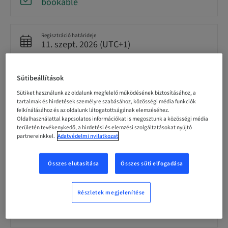
bookable
Regisztráció határideje
11. szept. 2026 (UTC+1)
Sütibeállítások
Résztvevőnkénti ár (helyi adók vannak érvényben)
EUR 79.00
Sütiket használunk az oldalunk megfelelő működésének biztosításához, a
tartalmak és hirdetések személyre szabásához, közösségi média funkciók
felkínálásához és az oldalunk látogatottságának elemzéséhez.
Oldalhasználattal kapcsolatos információkat is megosztunk a közösségi média
Nyelv
German
területén tevékenykedő, a hirdetési és elemzési szolgáltatásokat nyújtó
partnereinkkel.
Adatvédelmi nyilatkozat
Pontok
Összes elutasítása
Összes süti elfogadása
3.00 Pontok
Részletek megjelenítése
Kézbesítési mód
Theoretical