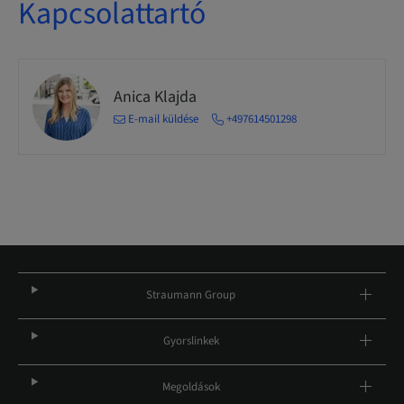
Kapcsolattartó
Anica Klajda
E-mail küldése
+497614501298
Straumann Group
Gyorslinkek
Megoldások