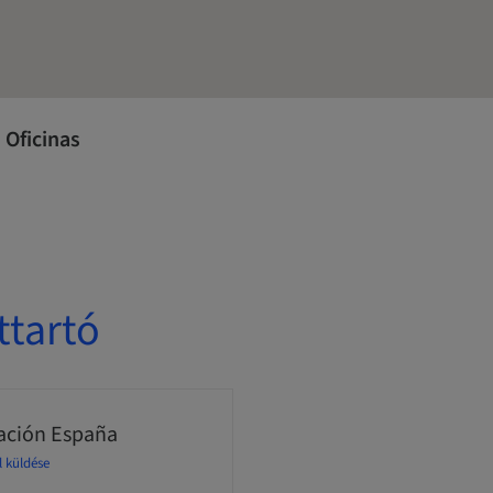
 Oficinas
ttartó
ción España
l küldése