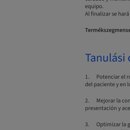
equipo.
Al finalizar se har
Termékszegmense
Tanulási 
1. Potenciar el ro
del paciente y en l
2. Mejorar la comu
presentación y ac
3. Optimizar la ge