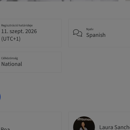
Regisztráció határideje
Nyelv
11. szept. 2026
Spanish
(UTC+1)
Célközönség
National
)
Laura Sanch
 Roa