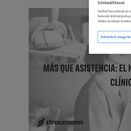
Sütibeállítások
Sütiket használunk az 
funkciók felkínálásáho
média területén tevéken
Részletek megjele