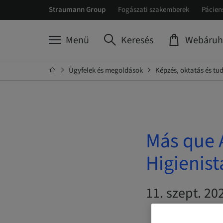
Straumann Group
Fogászati szakemberek
Pácien
Menü
Keresés
Webáruh
Ügyfelek és megoldások
Képzés, oktatás és t
Más que A
Higienist
11. szept. 20