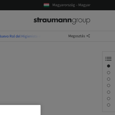
Magyarország – Magyar
Megosztás
Nuevo Rol del Higienista en la Clínica Moderna
Áttekintés
l
Előadó(k)
Leírás
Tanulási célok
Foglalkozások
Utazás és helyszínek
Kapcsolattartó