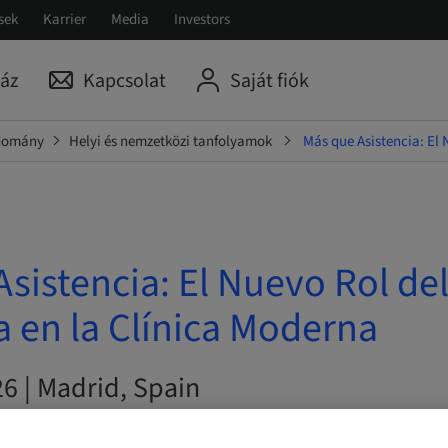
sek
Karrier
Media
Investors
áz
Kapcsolat
Saját fiók
udomány
Helyi és nemzetközi tanfolyamok
Más que Asistencia: El 
sistencia: El Nuevo Rol de
a en la Clínica Moderna
26 | Madrid, Spain