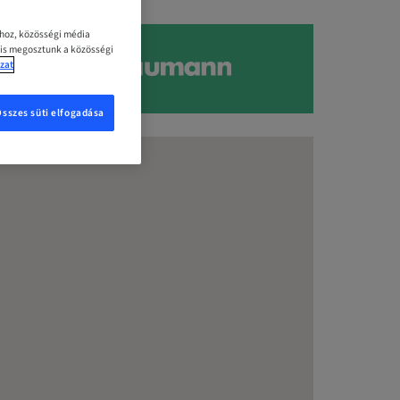
ához, közösségi média
 is megosztunk a közösségi
zat
Összes süti elfogadása