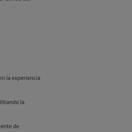
en la experiencia
litando la
iente de