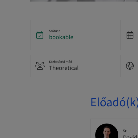
Státusz
bookable
Kézbesítési mód
Theoretical
Előadó(k
Sr.
David