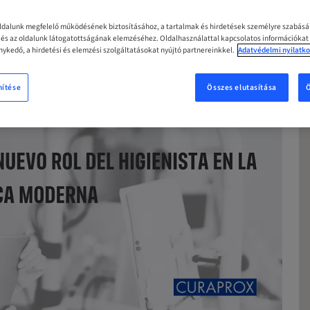
oldalunk megfelelő működésének biztosításához, a tartalmak és hirdetések személyre szabás
z és az oldalunk látogatottságának elemzéséhez. Oldalhasználattal kapcsolatos információkat
ykedő, a hirdetési és elemzési szolgáltatásokat nyújtó partnereinkkel.
Adatvédelmi nyilatko
nítése
Összes elutasítása