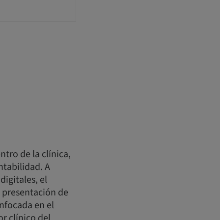
tro de la clínica,
ntabilidad. A
igitales, el
a presentación de
nfocada en el
r clínico del