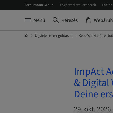
Straumann Group
Fogászati szakemberek
Pácien
Menü
Keresés
Webáruh
Ügyfelek és megoldások
Képzés, oktatás és t
ImpAct A
& Digital
Deine ers
29. okt. 2026