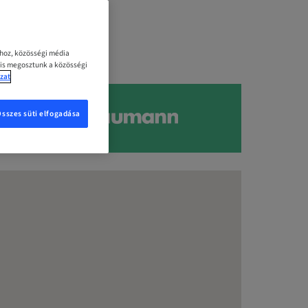
ához, közösségi média
 is megosztunk a közösségi
zat
Összes süti elfogadása