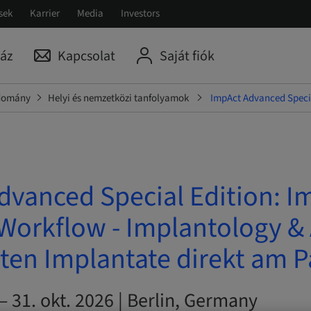
sek
Karrier
Media
Investors
áz
Kapcsolat
Saját fiók
udomány
Helyi és nemzetközi tanfolyamok
ImpAct Advanced Specia
dvanced Special Edition: 
 Workflow - Implantology & 
ten Implantate direkt am P
 – 31. okt. 2026 | Berlin, Germany