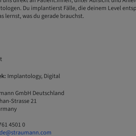
i uns direkt an Patient:innen, unter Aufsicht und Anle
ologen. Du implantierst Fälle, die deinem Level entsp
s lernst, was du gerade brauchst.
t
k:
Implantology, Digital
mann GmbH Deutschland
han-Strasse 21
Germany
761 4501 0
.de@straumann.com