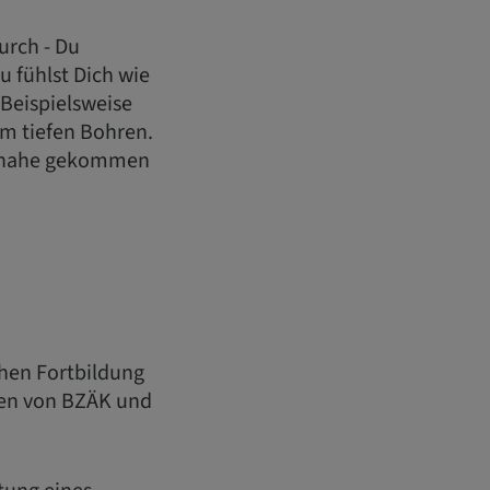
urch - Du
u fühlst Dich wie
. Beispielsweise
im tiefen Bohren.
zu nahe gekommen
chen Fortbildung
en von BZÄK und