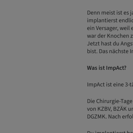
Denn meist ist es 
implantierst endli
ein Versager, weil 
war der Knochen z
Jetzt hast du Angs
bist. Das nächste 
Was ist ImpAct?
ImpAct ist eine 3-
Die Chirurgie-Tage
von KZBV, BZÄK u
DGZMK. Nach erfol