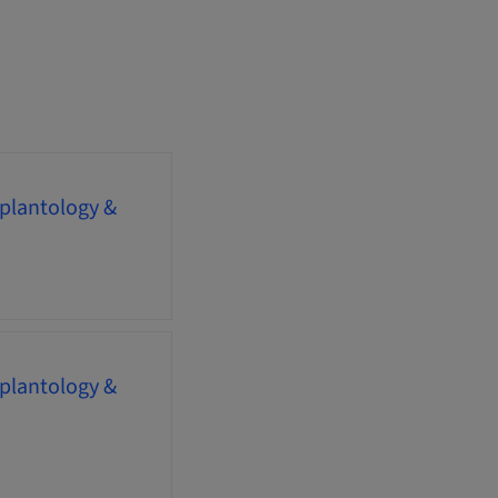
mplantology &
mplantology &