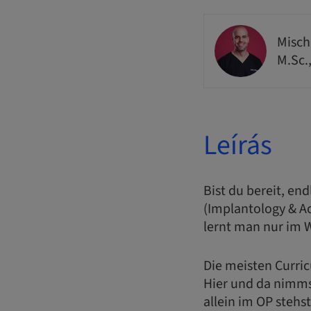
Misch
M.Sc.
Leírás
Bist du bereit, en
(Implantology & A
lernt man nur im 
Die meisten Curri
Hier und da nimmst
allein im OP stehs