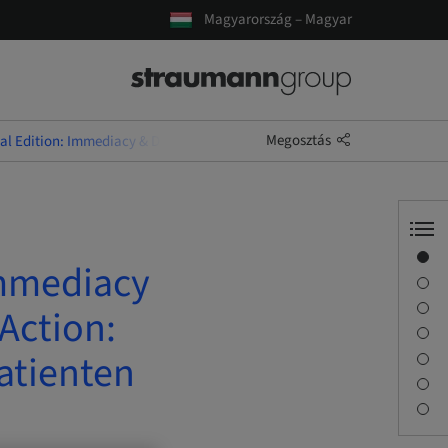
Magyarország – Magyar
Megosztás
l Edition: Immediacy & Digital Workflow - Implantology & Action: Deine 
Áttekintés
Immediacy
Előadó(k)
Leírás
Action:
Foglalkozások
atienten
Utazás és helyszínek
Kapcsolattartó
Letöltések