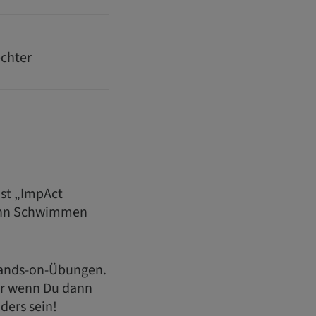
echter
ist „ImpAct
 Denn Schwimmen
 Hands-on-Übungen.
ber wenn Du dann
ders sein!