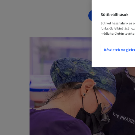
Sütibeállítások
LEFOGLALÁS 
Sütiket használunk az 
funkciók felkínálásáho
média területén tevéken
Részletek megjele