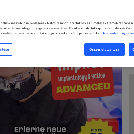
MOST
oldalunk megfelelő működésének biztosításához, a tartalmak és hirdetések személyre szabás
z és az oldalunk látogatottságának elemzéséhez. Oldalhasználattal kapcsolatos információkat
ykedő, a hirdetési és elemzési szolgáltatásokat nyújtó partnereinkkel.
Adatvédelmi nyilatko
nítése
Összes elutasítása