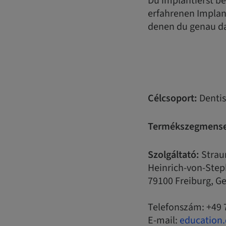
Du implantierst be
erfahrenen Implant
denen du genau da
Célcsoport:
Dentis
Termékszegmense
Szolgáltató:
Strau
Heinrich-von-Step
79100 Freiburg, 
Telefonszám: +49 
E-mail:
education