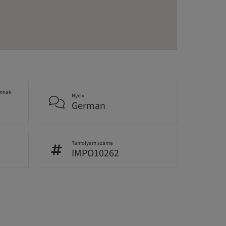
annak
Nyelv
German
Tanfolyam száma
IMPO10262