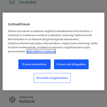
bookable
Regisztráció határideje
09. okt. 2026 (UTC+1)
Sütibeállítások
Sütiket használunk az oldalunk megfelelő működésének biztosításához, a
tartalmak és hirdetések személyre szabásához, közösségi média funkciók
Nyelv
felkínálásához és az oldalunk látogatottságának elemzéséhez.
German
Oldalhasználattal kapcsolatos információkat is megosztunk a közösségi média
területén tevékenykedő, a hirdetési és elemzési szolgáltatásokat nyújtó
partnereinkkel.
Adatvédelmi nyilatkozat
Pontok
0.00 Pontok
Összes elutasítása
Összes süti elfogadása
Kézbesítési mód
Részletek megjelenítése
Hands on
Célközönség
National