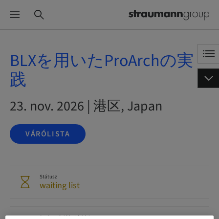
BLXを用いたProArchの実
践
23. nov. 2026 | 港区, Japan
VÁRÓLISTA
Státusz
waiting list
Regisztráció határideje