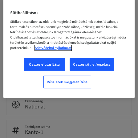
09. nov. 2026 (UTC+9)
Sütibeállítások
Sütiket használunk az oldalunk megfelelő működésének biztosításához, a
Résztvevőnkénti ár (helyi adók vannak érvényben)
tartalmak és hirdetések személyre szabásához, közösségi média funkciók
JPY 80000.00
felkínálásához és az oldalunk látogatottságának elemzéséhez.
Oldalhasználattal kapcsolatos információkat is megosztunk a közösségi média
területén tevékenykedő, a hirdetési és elemzési szolgáltatásokat nyújtó
partnereinkkel.
Adatvédelmi nyilatkozat
Nyelv
Japanese
Összes elutasítása
Összes süti elfogadása
Pontok
0.00 Pontok
Részletek megjelenítése
Célközönség
National
Tanfolyam száma
Kanto-1