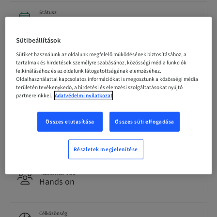
Státusz
bookable
Sütibeállítások
Regisztráció határideje
Sütiket használunk az oldalunk megfelelő működésének biztosításához, a
30. szept. 2026 (UTC+1)
tartalmak és hirdetések személyre szabásához, közösségi média funkciók
felkínálásához és az oldalunk látogatottságának elemzéséhez.
Oldalhasználattal kapcsolatos információkat is megosztunk a közösségi média
területén tevékenykedő, a hirdetési és elemzési szolgáltatásokat nyújtó
Nyelv
partnereinkkel.
Adatvédelmi nyilatkozat
German
Összes elutasítása
Összes süti elfogadása
Pontok
0.00 Pontok
Részletek megjelenítése
Kézbesítési mód
Hands on
Célközönség