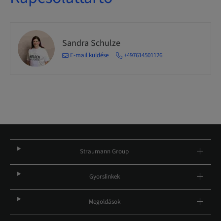
Sandra Schulze
E-mail küldése
+497614501126
Straumann Group
Gyorslinkek
Megoldások