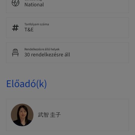
National
Tanfolyam száma
T&E
Rendelkezésre álló helyek
30 rendelkezésre áll
Előadó(k)
武智 圭子