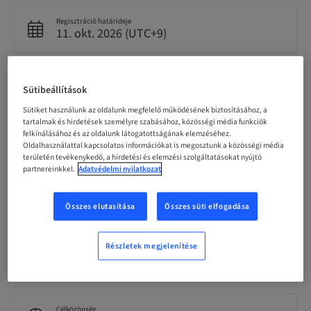
Regisztráció határideje
11. okt. 2026 (UTC+9)
Résztvevőnkénti ár (helyi adók vannak érvényben)
JPY 5000.00
Sütibeállítások
Sütiket használunk az oldalunk megfelelő működésének biztosításához, a
tartalmak és hirdetések személyre szabásához, közösségi média funkciók
felkínálásához és az oldalunk látogatottságának elemzéséhez.
Nyelv
Oldalhasználattal kapcsolatos információkat is megosztunk a közösségi média
Japanese
területén tevékenykedő, a hirdetési és elemzési szolgáltatásokat nyújtó
partnereinkkel.
Adatvédelmi nyilatkozat
Pontok
0.00 Pontok
Összes elutasítása
Összes süti elfogadása
Részletek megjelenítése
Kézbesítési mód
Theoretical
Célközönség