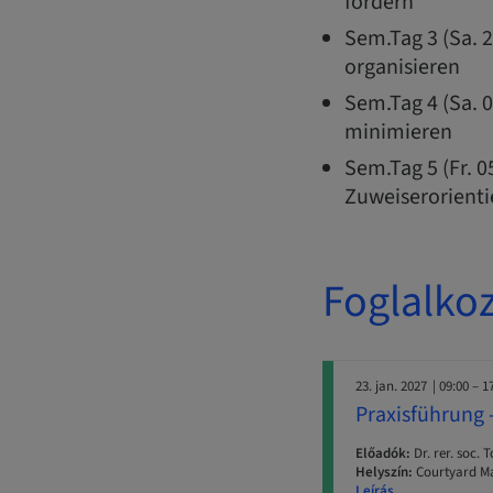
fordern
Sem.Tag 3 (Sa. 2
organisieren
Sem.Tag 4 (Sa. 
minimieren
Sem.Tag 5 (Fr. 0
Zuweiserorient
Foglalko
23. jan. 2027
| 09:00 – 1
Praxisführung 
Előadók:
Dr. rer. soc. 
Helyszín:
Courtyard Ma
Leírás