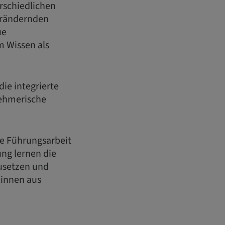
rschiedlichen
verändernden
ue
m Wissen als
ie integrierte
nehmerische
he Führungsarbeit
ung lernen die
usetzen und
:innen aus