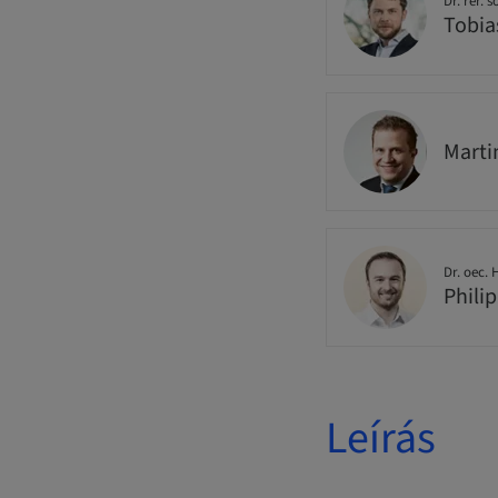
Dr. rer. s
Tobia
Mart
Dr. oec.
Phili
Leírás