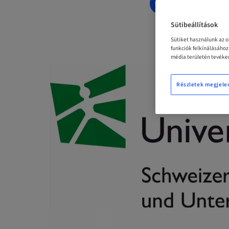
LEFOGLALÁS 
Sütibeállítások
Sütiket használunk az 
funkciók felkínálásáho
média területén tevéken
Részletek megjele