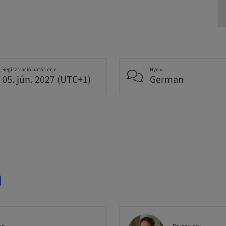
Regisztráció határideje
Nyelv
05. jún. 2027 (UTC+1)
German
)