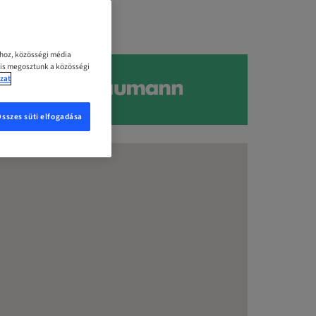
ához, közösségi média
 is megosztunk a közösségi
zat
Összes süti elfogadása