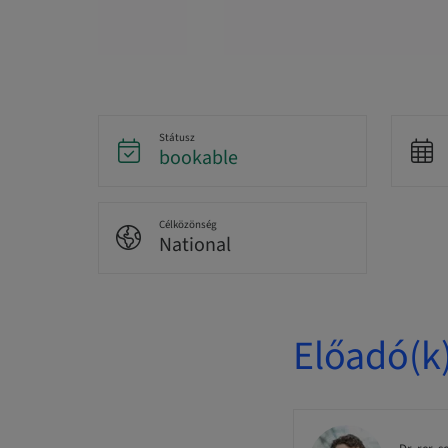
Státusz
bookable
Célközönség
National
Előadó(k