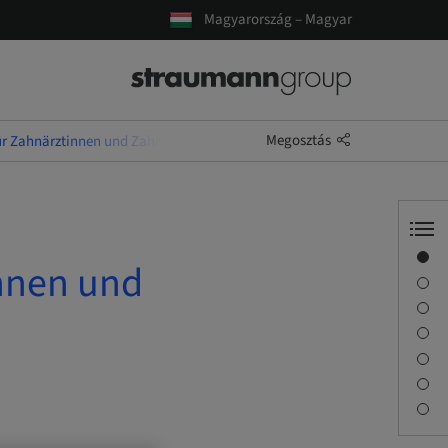
Magyarország – Magyar
Megosztás
 Zahnärztinnen und Zahnärzte (14. Df./2027)
Áttekintés
nnen und
Előadó(k)
Leírás
Tanulási célok
Foglalkozások
Utazás és helyszínek
Kapcsolattartó