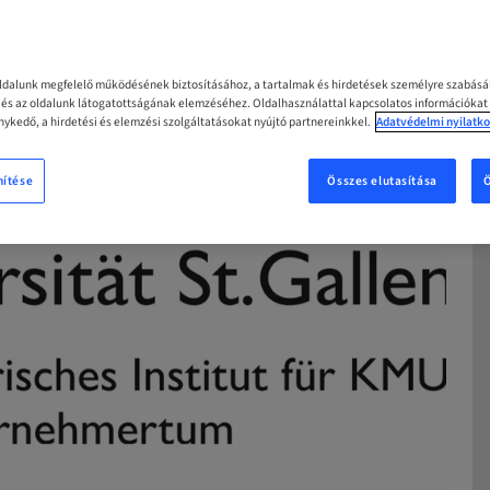
MOST
oldalunk megfelelő működésének biztosításához, a tartalmak és hirdetések személyre szabás
z és az oldalunk látogatottságának elemzéséhez. Oldalhasználattal kapcsolatos információkat
ykedő, a hirdetési és elemzési szolgáltatásokat nyújtó partnereinkkel.
Adatvédelmi nyilatko
nítése
Összes elutasítása