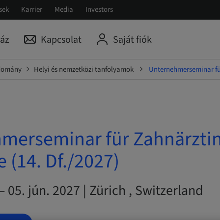
sek
Karrier
Media
Investors
áz
Kapcsolat
Saját fiók
udomány
Helyi és nemzetközi tanfolyamok
Unternehmerseminar für
merseminar für Zahnärzti
 (14. Df./2027)
– 05. jún. 2027 | Zürich , Switzerland