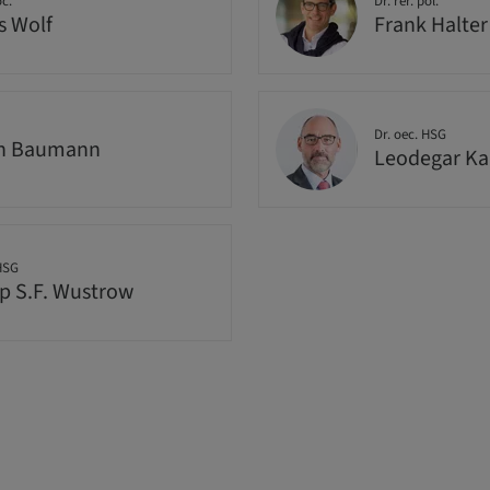
oc.
Dr. rer. pol.
s Wolf
Frank Halter
Dr. oec. HSG
in Baumann
Leodegar K
 HSG
pp S.F. Wustrow