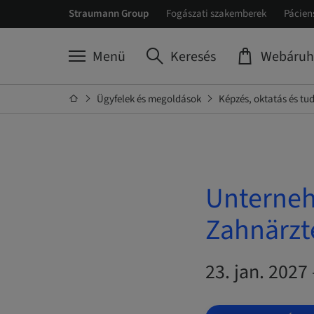
Straumann Group
Fogászati szakemberek
Pácien
Menü
Keresés
Webáruh
Ügyfelek és megoldások
Képzés, oktatás és t
Unterneh
Zahnärzte
23. jan. 2027 