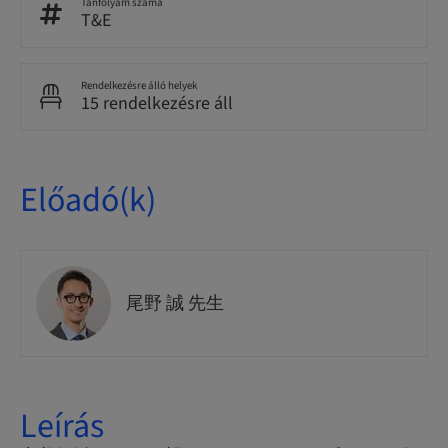
Tanfolyam száma
T&E
Rendelkezésre álló helyek
15 rendelkezésre áll
Előadó(k)
尾野 誠 先生
Leírás