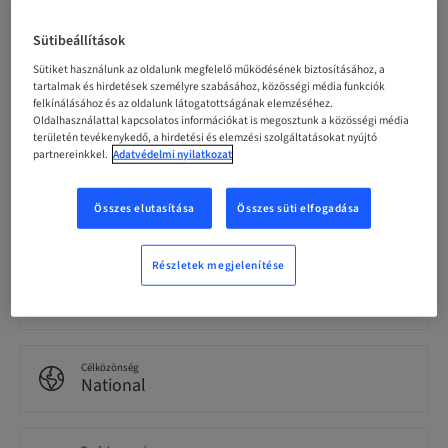
Regisztráció határideje
Sütibeállítások
20. szept. 2026 (UTC+9)
Sütiket használunk az oldalunk megfelelő működésének biztosításához, a
tartalmak és hirdetések személyre szabásához, közösségi média funkciók
felkínálásához és az oldalunk látogatottságának elemzéséhez.
Résztvevőnkénti ár (helyi adók vannak érvényben)
Oldalhasználattal kapcsolatos információkat is megosztunk a közösségi média
JPY 50000.00
területén tevékenykedő, a hirdetési és elemzési szolgáltatásokat nyújtó
partnereinkkel.
Adatvédelmi nyilatkozat
Nyelv
Összes elutasítása
Összes süti elfogadása
Japanese
Részletek megjelenítése
Pontok
0.00 Pontok
Célközönség
National