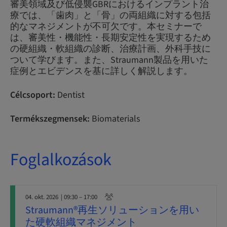
審美領域及び低侵襲GBRにおけるインプラント治
療では、「歯肉」と「骨」の両組織に対する包括
的なマネジメントが不可欠です。本セミナーで
は、審美性・機能性・長期安定性を実現するため
の硬組織・軟組織の診断、治療計画、外科手技に
ついて学びます。また、Straumann製品を用いた
症例とエビデンスを基に詳しく解説します。
Célcsoport:
Dentist
Termékszegmensek:
Biomaterials
Foglalkozások
04. okt. 2026
| 09:30 – 17:00
Straumann®再生ソリューションを用い
た硬軟組織マネジメント