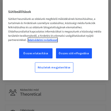
Regisztráció határideje
10. okt. 2026 (UTC+1)
Sütibeállítások
Sütiket használunk az oldalunk megfelelő működésének biztosításához, a
tartalmak és hirdetések személyre szabásához, közösségi média funkciók
felkínálásához és az oldalunk látogatottságának elemzéséhez.
Résztvevőnkénti ár (helyi adók vannak érvényben)
Oldalhasználattal kapcsolatos információkat is megosztunk a közösségi média
EUR 1200.00
területén tevékenykedő, a hirdetési és elemzési szolgáltatásokat nyújtó
partnereinkkel.
Adatvédelmi nyilatkozat
Nyelv
Italian
Összes elutasítása
Összes süti elfogadása
Részletek megjelenítése
Pontok
0.00 Pontok
Kézbesítési mód
Theoretical
Célközönség