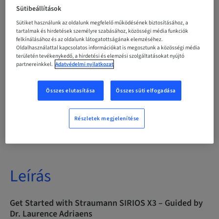
English
Sütibeállítások
Sütiket használunk az oldalunk megfelelő működésének biztosításához, a
tartalmak és hirdetések személyre szabásához, közösségi média funkciók
felkínálásához és az oldalunk látogatottságának elemzéséhez.
Pontok
0.00 Pontok
Oldalhasználattal kapcsolatos információkat is megosztunk a közösségi média
területén tevékenykedő, a hirdetési és elemzési szolgáltatásokat nyújtó
partnereinkkel.
Adatvédelmi nyilatkozat
Kézbesítési mód
eLearning
Összes elutasítása
Összes süti elfogadása
Részletek megjelenítése
Célközönség
International
Leírás
Get Started with Straumann SIRIOS X3 – Guided by
Dr. Laurence Adriaens