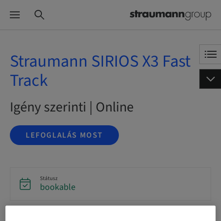
Straumann SIRIOS X3 Fast
Track
Igény szerinti | Online
LEFOGLALÁS MOST
Státusz
bookable
Nyelv