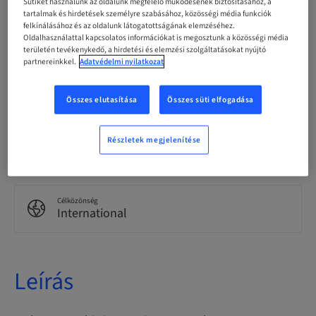
Sütiket használunk az oldalunk megfelelő működésének biztosításához, a
tartalmak és hirdetések személyre szabásához, közösségi média funkciók
felkínálásához és az oldalunk látogatottságának elemzéséhez.
Nyelv
English
Oldalhasználattal kapcsolatos információkat is megosztunk a közösségi média
területén tevékenykedő, a hirdetési és elemzési szolgáltatásokat nyújtó
partnereinkkel.
Adatvédelmi nyilatkozat
Pontok
0.00 Pontok
Összes elutasítása
Összes süti elfogadása
Részletek megjelenítése
Kézbesítési mód
eLearning
Célközönség
International
Leírás