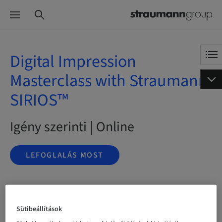
Digital Impression
Masterclass with Straumann
SIRIOS™
Igény szerinti | Online
LEFOGLALÁS MOST
Státusz
bookable
Sütibeállítások