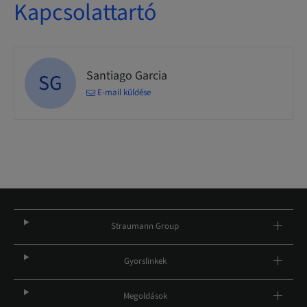
Kapcsolattartó
Santiago Garcia
SG
E-mail küldése
Straumann Group
Gyorslinkek
Megoldások