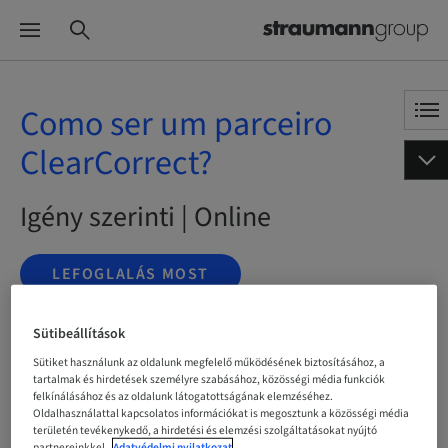
Como ser um parceiro
ClearCorrect?
Igény szerinti | Online
LEFOGLALÁS MOST
Sütibeállítások
Sütiket használunk az oldalunk megfelelő működésének biztosításához, a
Státusz
bookable
tartalmak és hirdetések személyre szabásához, közösségi média funkciók
felkínálásához és az oldalunk látogatottságának elemzéséhez.
Oldalhasználattal kapcsolatos információkat is megosztunk a közösségi média
területén tevékenykedő, a hirdetési és elemzési szolgáltatásokat nyújtó
Nyelv
partnereinkkel.
Adatvédelmi nyilatkozat