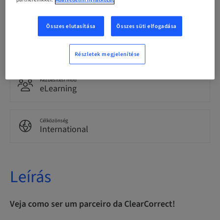
Portuguese
Összes elutasítása
Összes süti elfogadása
Pontok
0.00 Pontok
Részletek megjelenítése
Kézbesítési mód
eLearning
Célközönség
International
Leírás
Veja como ser um parceiro da ClearCorrect!