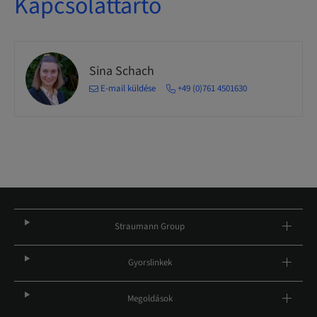
Kapcsolattartó
Sina Schach
E-mail küldése
+49 (0)761 4501630
Straumann Group
Gyorslinkek
Megoldások