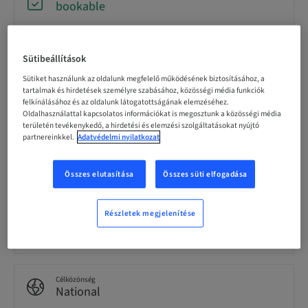
bookable
Regisztráció határideje
Sütibeállítások
22. okt. 2026 (UTC+1)
Sütiket használunk az oldalunk megfelelő működésének biztosításához, a
tartalmak és hirdetések személyre szabásához, közösségi média funkciók
felkínálásához és az oldalunk látogatottságának elemzéséhez.
Nyelv
Oldalhasználattal kapcsolatos információkat is megosztunk a közösségi média
German
területén tevékenykedő, a hirdetési és elemzési szolgáltatásokat nyújtó
partnereinkkel.
Adatvédelmi nyilatkozat
Pontok
Összes elutasítása
Összes süti elfogadása
0.00 Pontok
Részletek megjelenítése
Kézbesítési mód
Hands on
Célközönség
National