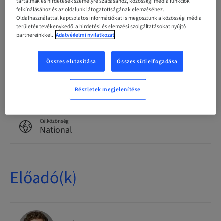
tartalmak és hirdetések személyre szabásához, közösségi média funkciók
German
felkínálásához és az oldalunk látogatottságának elemzéséhez.
Oldalhasználattal kapcsolatos információkat is megosztunk a közösségi média
területén tevékenykedő, a hirdetési és elemzési szolgáltatásokat nyújtó
partnereinkkel.
Adatvédelmi nyilatkozat
Pontok
0.00 Pontok
Összes elutasítása
Összes süti elfogadása
Kézbesítési mód
eLearning
Részletek megjelenítése
Célközönség
National
Előadó(k)