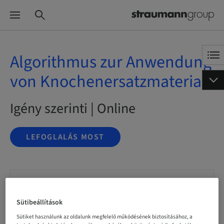
Algorithmus zur Anwendung
von Knochenersatzmaterial
Igény szerinti | Online
LEFOGLALÁS MOST
Státusz
bookable
Sütibeállítások
Sütiket használunk az oldalunk megfelelő működésének biztosításához, a
Nyelv