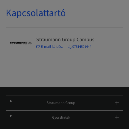
Kapcsolattartó
Straumann Group Campus
E-mail küldése
07614501444
Straumann Group
Gyorslinkek