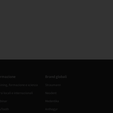
rmazione
Brand globali
aining, formazione e scienza
Straumann
si locali e internazionali
Neodent
binar
Medentika
uTooth
Anthogyr