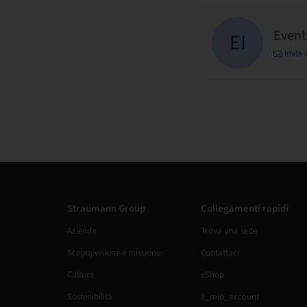
Events
EI
Invia 
Straumann Group
Collegamenti rapidi
Azienda
Trova una sede
Scopo, visione e missione
Contattaci
Cultura
eShop
Sostenibilità
Il_mio_account