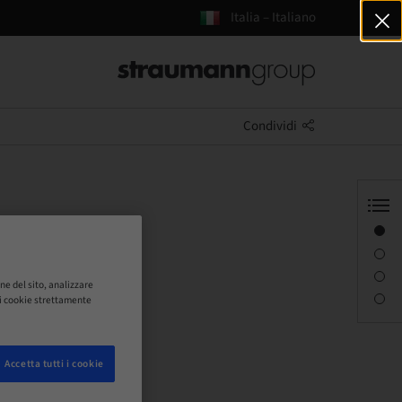
Italia – Italiano
Condividi
Panoramica
Descrizione
Sessioni
ne del sito, analizzare
Persona di contatto
o i cookie strettamente
Accetta tutti i cookie