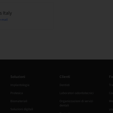
 Italy
e-mail
Soluzioni
Clienti
Fo
Implantologia
Dentisti
Tr
Protesica
Laboratori odontotecnici
Cor
Biomateriali
Organizzazioni di servizi
We
dentali
Soluzioni digitali
yo