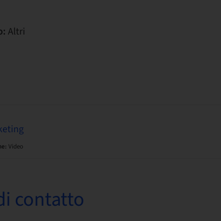
o:
Altri
keting
ne:
Video
i contatto