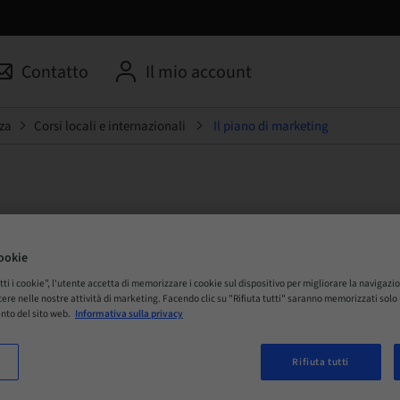
Contatto
Il mio account
za
Corsi locali e internazionali
Il piano di marketing
di marketing
ookie
tti i cookie”, l'utente accetta di memorizzare i cookie sul dispositivo per migliorare la navigazio
 Online
istere nelle nostre attività di marketing. Facendo clic su "Rifiuta tutti" saranno memorizzati sol
nto del sito web.
Informativa sulla privacy
Rifiuta tutti