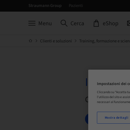
Straumann Group
Pazienti
Menu
Cerca
eShop
Clienti e soluzioni
Training, formazione e scien
Il piano 
Impostazioni dei c
Cliccando su “Accetta tu
On demand |
l'utilizzo del sito e ass
necessari al funzioname
Mostra dettagli
PRENOTA ORA