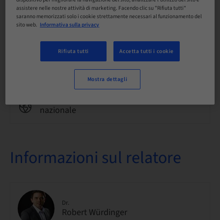
assistere nelle nostre attività di marketing. Facendo clic su "Rifiuta tutti"
saranno memorizzati solo i cookie strettamente necessari al funzionamento del
Punti
sito web.
Informativa sulla privacy
0.00 Punti
Rifiuta tutti
Accetta tutti i cookie
Metodo di consegna
eLearning
Mostra dettagli
Audience
nazionale
Informazioni sul relatore
Dr.
Robert Würdinger