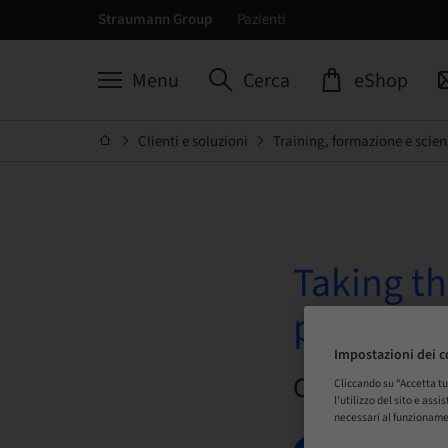
Straumann Group
Pazienti
Menu
Cerca
eShop
Clienti e soluzioni
Training, formazione e scien
Taking th
potentia
Impostazioni dei c
On demand |
Cliccando su “Accetta tu
l'utilizzo del sito e ass
necessari al funzioname