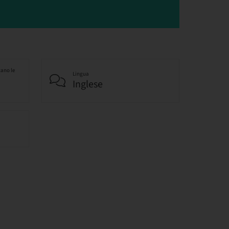
cano le
Lingua
Inglese