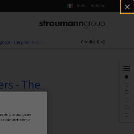
Italia – Italiano
Condividi
ligners - The potentials beyond simple alignment
Panoramica
ers - The
Informazioni sul relatore
Descrizione
Obiettivi di apprendimento
Sessioni
Persona di contatto
ne del sito, analizzare
o i cookie strettamente