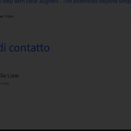
t step with clear aligners - The potentials beyond sim
ne:
Video
i contatto
lle Liew
e-mail