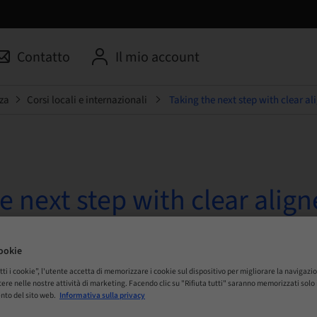
Contatto
Il mio account
za
Corsi locali e internazionali
Taking the next step with clear a
e next step with clear align
ls beyond simple alignment
ookie
 Online
tti i cookie”, l'utente accetta di memorizzare i cookie sul dispositivo per migliorare la navigazio
istere nelle nostre attività di marketing. Facendo clic su "Rifiuta tutti" saranno memorizzati sol
nto del sito web.
Informativa sulla privacy