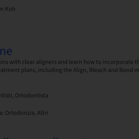
am Koh
one
ns with clear aligners and learn how to incorporate 
atment plans, including the Align, Bleach and Bond m
tisti, Ortodontista
o:
Ortodonzia, Altri