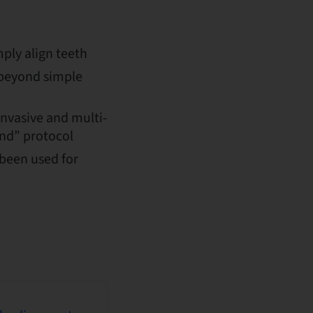
ply align teeth
s beyond simple
invasive and multi-
ond” protocol
 been used for