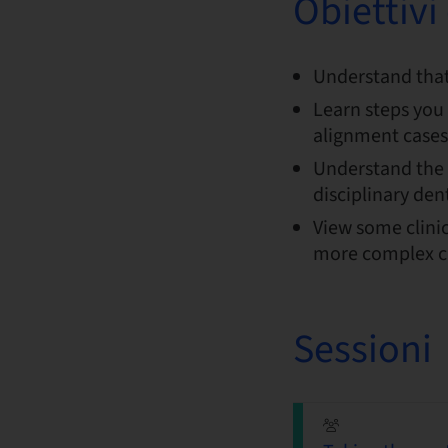
Obiettiv
Understand that 
Learn steps you 
alignment cases
Understand the r
disciplinary den
View some clini
more complex c
Sessioni