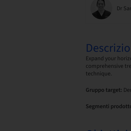
Dr S
Descrizi
Expand your horizo
comprehensive tre
technique.
Gruppo target:
Den
Segmenti prodott