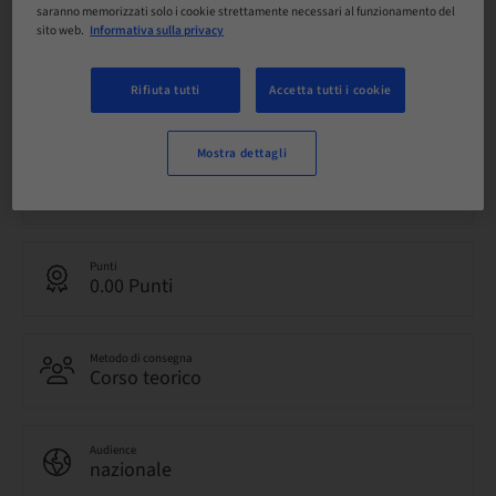
prenotabile
saranno memorizzati solo i cookie strettamente necessari al funzionamento del
sito web.
Informativa sulla privacy
Scadenza registrazione
Rifiuta tutti
Accetta tutti i cookie
19. set 2042 (UTC+1)
Mostra dettagli
Lingua
Italiano
Punti
0.00 Punti
Metodo di consegna
Corso teorico
Audience
nazionale