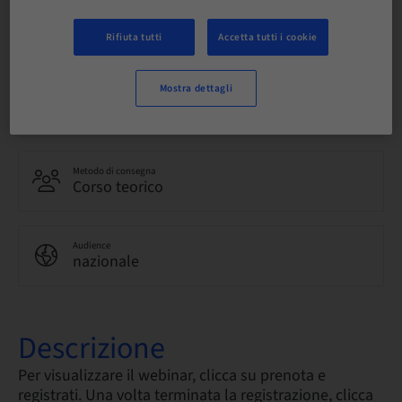
Lingua
Italiano
Rifiuta tutti
Accetta tutti i cookie
Mostra dettagli
Punti
100.00 Punti
Metodo di consegna
Corso teorico
Audience
nazionale
Descrizione
Per visualizzare il webinar, clicca su prenota e
registrati. Una volta terminata la registrazione, clicca