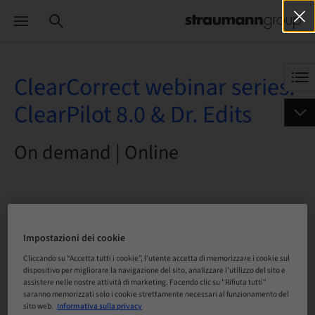
ClearCorrect webinar series:
ClearPilot 8.0 & Dr. Edits
On demand | Online
Stato
prenotabile
Impostazioni dei cookie
Cliccando su “Accetta tutti i cookie”, l'utente accetta di memorizzare i cookie sul
dispositivo per migliorare la navigazione del sito, analizzare l'utilizzo del sito e
Scadenza registrazione
assistere nelle nostre attività di marketing. Facendo clic su "Rifiuta tutti"
05. giu 2044 (UTC+1)
saranno memorizzati solo i cookie strettamente necessari al funzionamento del
sito web.
Informativa sulla privacy