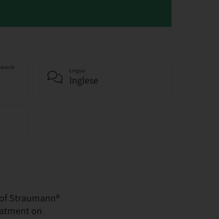
cano le
Lingua
Inglese
 of Straumann®
eatment on