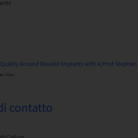
ents
Quality Around Roxolid Implants with A/Prof Stephen
ne:
Video
i contatto
 McCallum