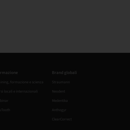
rmazione
Brand globali
aining, formazione e scienza
Straumann
si locali e internazionali
Neodent
binar
Medentika
uTooth
Anthogyr
ClearCorrect