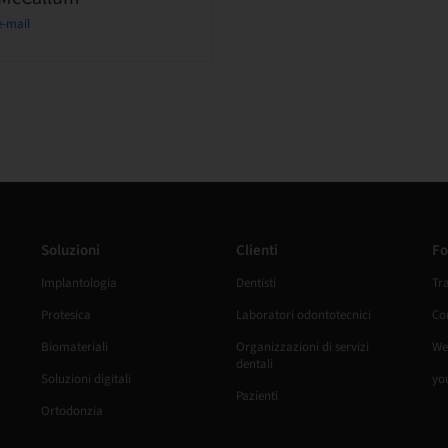
e-mail
Soluzioni
Clienti
Fo
Implantologia
Dentisti
Tr
Protesica
Laboratori odontotecnici
Cor
Biomateriali
Organizzazioni di servizi
We
dentali
Soluzioni digitali
yo
Pazienti
Ortodonzia