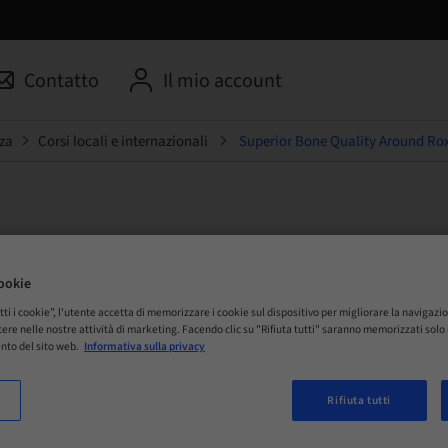
Contatto
Il mio account
za
Corsi locali e internazionali
Superior Bone Quality Around Rox
 Bone Quality Around Roxol
ookie
tti i cookie”, l'utente accetta di memorizzare i cookie sul dispositivo per migliorare la navigazio
istere nelle nostre attività di marketing. Facendo clic su "Rifiuta tutti" saranno memorizzati sol
nto del sito web.
Informativa sulla privacy
 Online
Rifiuta tutti