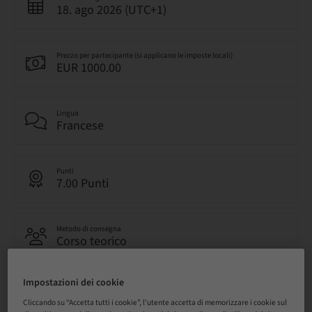
18. ago 2026 (UTC+1)
Prezzo per partecipante (si applicano le imposte locali)
EUR 1000.00
Lingua
Francese
Punti
7.00 Punti
Metodo di consegna
Corso teorico
Impostazioni dei cookie
Audience
nazionale
Cliccando su “Accetta tutti i cookie”, l'utente accetta di memorizzare i cookie sul