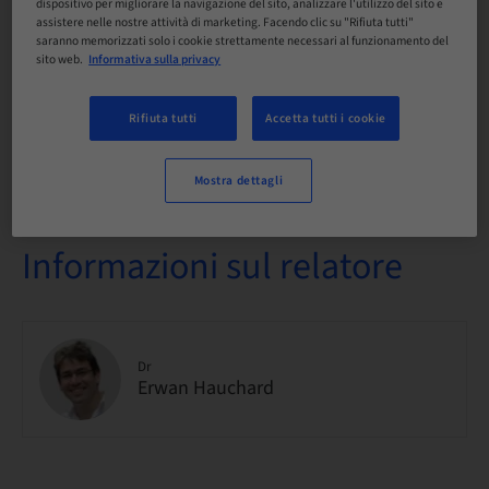
dispositivo per migliorare la navigazione del sito, analizzare l'utilizzo del sito e
assistere nelle nostre attività di marketing. Facendo clic su "Rifiuta tutti"
saranno memorizzati solo i cookie strettamente necessari al funzionamento del
No. Corso
sito web.
Informativa sulla privacy
Neodent_INIT_IMPLANTO_2_2025
Rifiuta tutti
Accetta tutti i cookie
Disponibilità posti a sedere
5 Disponibile
Mostra dettagli
Informazioni sul relatore
Dr
Erwan Hauchard