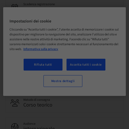
Scadenza registrazione
15. set 2026 (UTC+1)
Impostazioni dei cookie
Prezzo per partecipante (si applicano le imposte locali)
Cliccando su “Accetta tutti i cookie”, l'utente accetta di memorizzare i cookie sul
EUR 850.00
dispositivo per migliorare la navigazione del sito, analizzare l'utilizzo del sito e
assistere nelle nostre attività di marketing. Facendo clic su "Rifiuta tutti"
saranno memorizzati solo i cookie strettamente necessari al funzionamento del
sito web.
Informativa sulla privacy
Lingua
Inglese
Rifiuta tutti
Accetta tutti i cookie
Punti
0.00 Punti
Mostra dettagli
Metodo di consegna
Corso teorico
Audience
internazionale