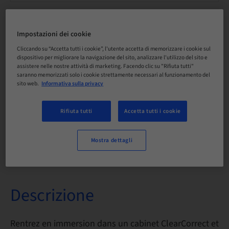
Disponibilità posti a sedere
15 Disponibile
Impostazioni dei cookie
Cliccando su “Accetta tutti i cookie”, l'utente accetta di memorizzare i cookie sul
dispositivo per migliorare la navigazione del sito, analizzare l'utilizzo del sito e
assistere nelle nostre attività di marketing. Facendo clic su "Rifiuta tutti"
Informazioni sul relatore
saranno memorizzati solo i cookie strettamente necessari al funzionamento del
sito web.
Informativa sulla privacy
Rifiuta tutti
Accetta tutti i cookie
Dr. med. dent
Otayba Y. Mahmoud
Mostra dettagli
Descrizione
Rentrez en immersion dans un cabinet ClearCorrect et