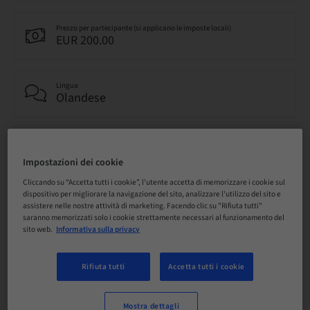
Prezzo per partecipante (si applicano le imposte locali)
EUR 200.00
Lingua
Olandese
Punti
0.00 Punti
Impostazioni dei cookie
Cliccando su “Accetta tutti i cookie”, l'utente accetta di memorizzare i cookie sul
dispositivo per migliorare la navigazione del sito, analizzare l'utilizzo del sito e
Metodo di consegna
assistere nelle nostre attività di marketing. Facendo clic su "Rifiuta tutti"
Corso teorico
saranno memorizzati solo i cookie strettamente necessari al funzionamento del
sito web.
Informativa sulla privacy
Audience
Rifiuta tutti
Accetta tutti i cookie
nazionale
Mostra dettagli