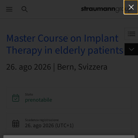
Master Course on Implant
Therapy in elderly patients
26. ago 2026 | Bern, Svizzera
Stato
prenotabile
Scadenza registrazione
26. ago 2026 (UTC+1)