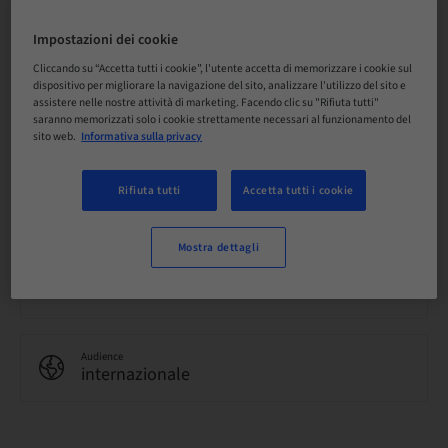
Prezzo per partecipante (si applicano le imposte locali)
CHF 3200.00
Impostazioni dei cookie
Cliccando su “Accetta tutti i cookie”, l'utente accetta di memorizzare i cookie sul
dispositivo per migliorare la navigazione del sito, analizzare l'utilizzo del sito e
assistere nelle nostre attività di marketing. Facendo clic su "Rifiuta tutti"
Lingua
saranno memorizzati solo i cookie strettamente necessari al funzionamento del
Inglese
sito web.
Informativa sulla privacy
Rifiuta tutti
Accetta tutti i cookie
Punti
0.00 Punti
Mostra dettagli
Metodo di consegna
Corso teorico
Audience
internazionale