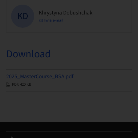
Khrystyna Dobushchak
KD
Invia e-mail
Download
2025_MasterCourse_BSA.pdf
PDF, 420 KB