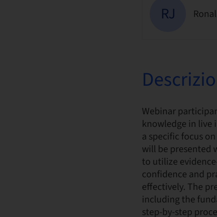
RJ
Ronal
Descrizi
Webinar participan
knowledge in live 
a specific focus o
will be presented
to utilize evidence
confidence and pr
effectively. The pr
including the fun
step-by-step proce