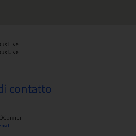
us Live
us Live
i contatto
 OConnor
e-mail