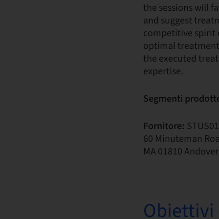
the sessions will f
and suggest treatme
competitive spirit 
optimal treatment 
the executed treat
expertise.
Segmenti prodott
Fornitore:
STUS01
60 Minuteman Ro
MA 01810 Andover, 
Obiettiv