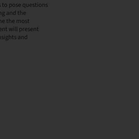
ts to pose questions
ing and the
ine the most
nt will present
nsights and