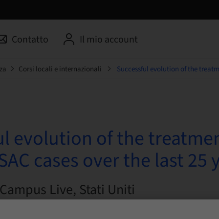
Contatto
Il mio account
za
Corsi locali e internazionali
Successful evolution of the treatm
l evolution of the treatmen
AC cases over the last 25 
 Campus Live, Stati Uniti