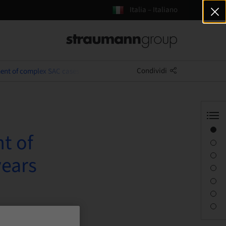
Italia – Italiano
Condividi
ent of complex SAC cases over the last 25 years
Panoramica
t of
Informazioni sul relatore
Descrizione
years
Obiettivi di apprendimento
Sessioni
Percorso e luoghi
Persona di contatto