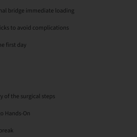
nal bridge immediate loading
icks to avoid complications
e first day
of the surgical steps
o Hands-On
break