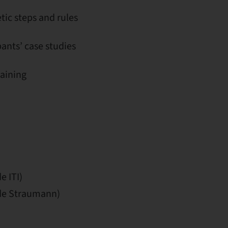
tic steps and rules
pants’ case studies
raining
e ITI)
ode Straumann)