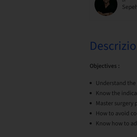
Dr
Sepeh
Descrizi
Objectives :
Understand the 
Know the indica
Master surgery p
How to avoid c
Know how to adap