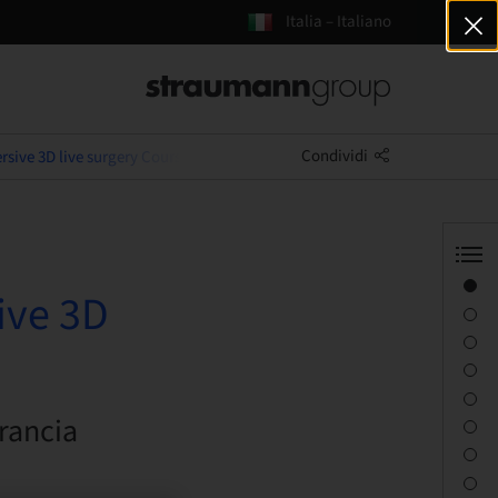
Italia – Italiano
Condividi
ive 3D live surgery Cours en anglais
Panoramica
ive 3D
Informazioni sul relatore
Descrizione
Obiettivi di apprendimento
Sessioni
Francia
Percorso e luoghi
Persona di contatto
Download