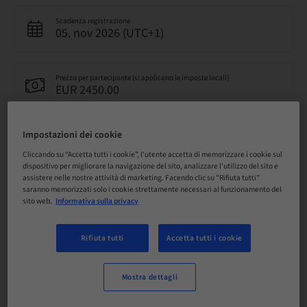
Scadenza registrazione
05. nov 2026 (UTC+1)
Prezzo per partecipante (si applicano le imposte locali)
EUR 2450.00
Impostazioni dei cookie
Lingua
Inglese
Cliccando su “Accetta tutti i cookie”, l'utente accetta di memorizzare i cookie sul
dispositivo per migliorare la navigazione del sito, analizzare l'utilizzo del sito e
assistere nelle nostre attività di marketing. Facendo clic su "Rifiuta tutti"
saranno memorizzati solo i cookie strettamente necessari al funzionamento del
Punti
sito web.
Informativa sulla privacy
0.00 Punti
Rifiuta tutti
Accetta tutti i cookie
Metodo di consegna
Corso teorico
Mostra dettagli
Audience