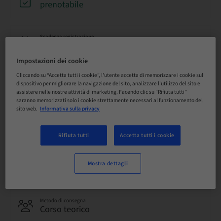
prenotabile
Scadenza registrazione
13. ott 2026 (UTC+1)
Impostazioni dei cookie
Cliccando su “Accetta tutti i cookie”, l'utente accetta di memorizzare i cookie sul
Prezzo per partecipante (si applicano le imposte locali)
dispositivo per migliorare la navigazione del sito, analizzare l'utilizzo del sito e
CHF 0.00
assistere nelle nostre attività di marketing. Facendo clic su "Rifiuta tutti"
saranno memorizzati solo i cookie strettamente necessari al funzionamento del
sito web.
Informativa sulla privacy
Lingua
Tedesco
Rifiuta tutti
Accetta tutti i cookie
Punti
Mostra dettagli
1.50 Punti
Metodo di consegna
Corso teorico