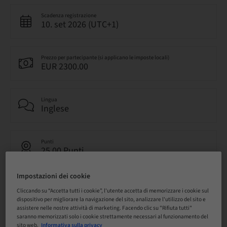
Scadenza registrazione
10. set 2026 (UTC+1)
Prezzo per partecipante (si applicano le imposte locali)
EUR 2300.00
Lingua
Inglese
Punti
25.00 Punti
Impostazioni dei cookie
Metodo di consegna
Live surgery
Cliccando su “Accetta tutti i cookie”, l'utente accetta di memorizzare i cookie sul
dispositivo per migliorare la navigazione del sito, analizzare l'utilizzo del sito e
assistere nelle nostre attività di marketing. Facendo clic su "Rifiuta tutti"
saranno memorizzati solo i cookie strettamente necessari al funzionamento del
sito web.
Informativa sulla privacy
Audience