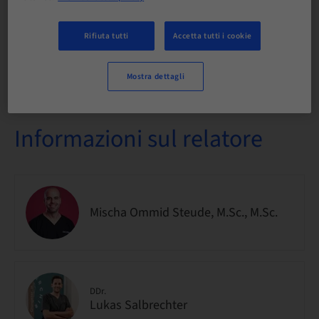
nazionale
Rifiuta tutti
Accetta tutti i cookie
No. Corso
IMPO9263
Mostra dettagli
Informazioni sul relatore
Mischa Ommid Steude, M.Sc., M.Sc.
DDr.
Lukas Salbrechter