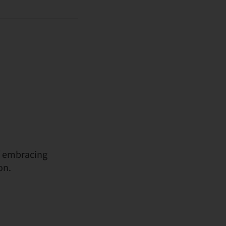
f embracing
on.