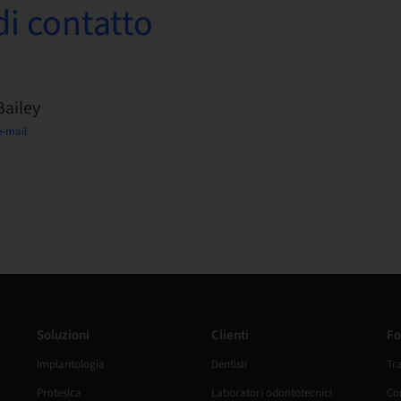
i contatto
Bailey
e-mail
Soluzioni
Clienti
Fo
Implantologia
Dentisti
Tr
Protesica
Laboratori odontotecnici
Cor