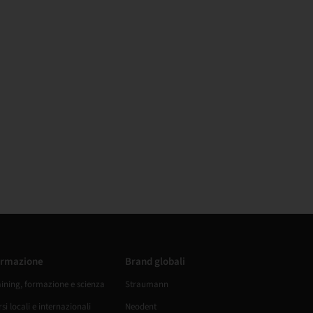
rmazione
Brand globali
aining, formazione e scienza
Straumann
si locali e internazionali
Neodent