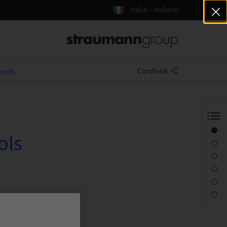
Italia – Italiano
Condividi
ocols
Panoramica
ols
Informazioni sul relatore
Descrizione
Sessioni
Percorso e luoghi
Persona di contatto