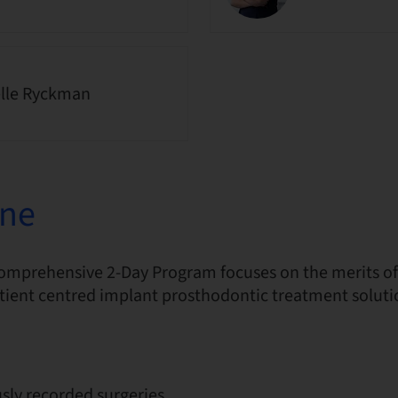
lle Ryckman
one
comprehensive 2-Day Program focuses on the merits o
tient centred implant prosthodontic treatment soluti
sly recorded surgeries