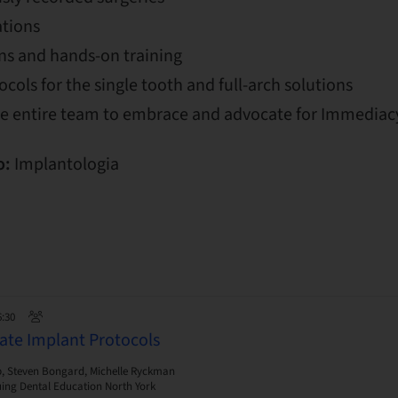
tions
ns and hands-on training
ols for the single tooth and full-arch solutions
the entire team to embrace and advocate for Immediac
o:
Implantologia
6:30
ate Implant Protocols
b, Steven Bongard, Michelle Ryckman
ing Dental Education North York