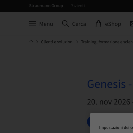
Straumann Group
Pazienti
Menu
Cerca
eShop
Clienti e soluzioni
Training, formazione e scien
Genesis 
20. nov 2026 
PRENOTA ORA
Impostazioni dei c