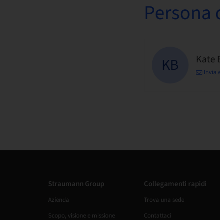
Persona d
Kate 
KB
Invia 
Straumann Group
Collegamenti rapidi
Azienda
Trova una sede
Scopo, visione e missione
Contattaci