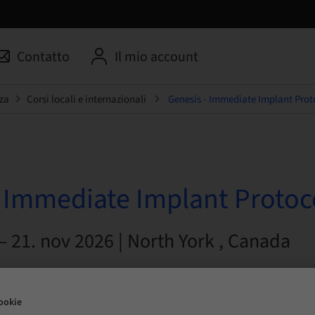
Contatto
Il mio account
za
Corsi locali e internazionali
Genesis - Immediate Implant Prot
- Immediate Implant Protoc
– 21. nov 2026 | North York , Canada
ookie