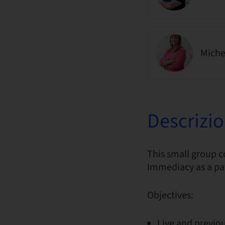
Miche
Descrizi
This small group 
Immediacy as a pa
Objectives:
Live and previou