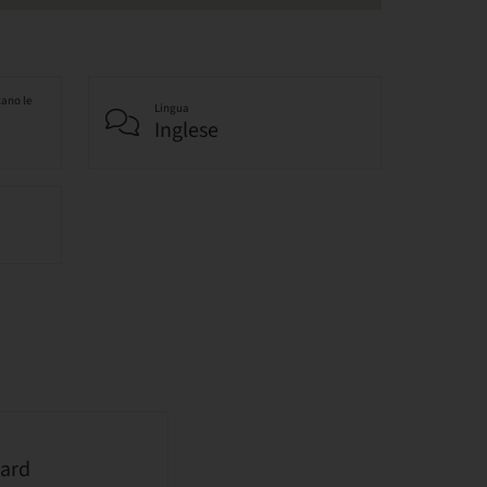
cano le
Lingua
Inglese
ard