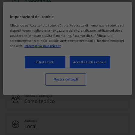
prenotabile
Impostazioni dei cookie
Scadenza registrazione
12. dic 2026 (UTC+1)
Cliccando su “Accetta tutti i cookie”, l'utente accetta di memorizzare i cookie sul
dispositivo per migliorare la navigazione del sito, analizzare l'utilizzo del sito e
assistere nelle nostre attività di marketing. Facendo clic su "Rifiuta tutti"
saranno memorizzati solo i cookie strettamente necessari al funzionamento del
sito web.
Informativa sulla privacy
Lingua
Italiano
Rifiuta tutti
Accetta tutti i cookie
Punti
0.00 Punti
Mostra dettagli
Metodo di consegna
Corso teorico
Audience
Local