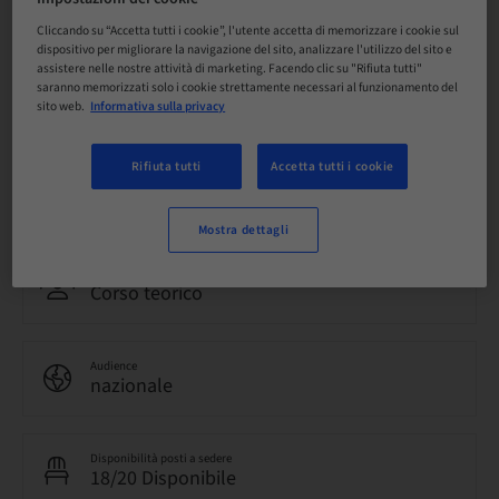
24. ott 2026 (UTC+1)
Cliccando su “Accetta tutti i cookie”, l'utente accetta di memorizzare i cookie sul
dispositivo per migliorare la navigazione del sito, analizzare l'utilizzo del sito e
assistere nelle nostre attività di marketing. Facendo clic su "Rifiuta tutti"
saranno memorizzati solo i cookie strettamente necessari al funzionamento del
Lingua
Italiano
sito web.
Informativa sulla privacy
Rifiuta tutti
Accetta tutti i cookie
Punti
0.00 Punti
Mostra dettagli
Metodo di consegna
Corso teorico
Audience
nazionale
Disponibilità posti a sedere
18/20 Disponibile