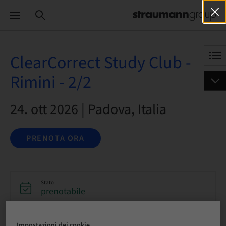
ClearCorrect Study Club -
Rimini - 2/2
24. ott 2026 | Padova, Italia
PRENOTA ORA
Stato
prenotabile
Scadenza registrazione
Impostazioni dei cookie