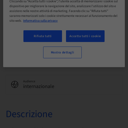
Cliccando su “Accetta tutti i cookie”, l'utente accetta di memorizzare i cookie sul
dispositivo per migliorare la navigazione del sito, analizzare l'utilizzo del sito e
Lingua
assistere nelle nostre attività di marketing. Facendo clic su "Rifiuta tutti"
Inglese
saranno memorizzati solo i cookie strettamente necessari al funzionamento del
sito web.
Informativa sulla privacy
Punti
Rifiuta tutti
Accetta tutti i cookie
0.00 Punti
Mostra dettagli
Metodo di consegna
eLearning
Audience
internazionale
Descrizione