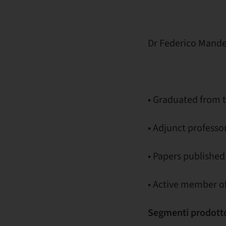
Dr Federico Mandell
• Graduated from th
• Adjunct professor
• Papers published
• Active member of
Segmenti prodott