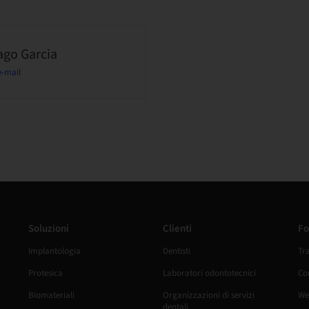
ago Garcia
e-mail
Soluzioni
Clienti
Fo
Implantologia
Dentisti
Tr
Protesica
Laboratori odontotecnici
Cor
Biomateriali
Organizzazioni di servizi
We
dentali