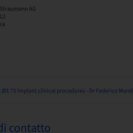
t Straumann AG
12
era
 Ø3.75 implant clinical procedures - Dr Federico Mandel
i contatto