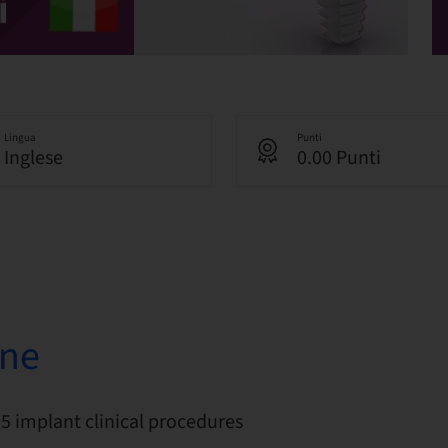
Lingua
Punti
Inglese
0.00 Punti
one
75 implant clinical procedures