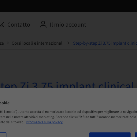
Contatto
Il mio account
za
Corsi locali e internazionali
Step-by-step Zi 3.75 implant clini
tep Zi 3.75 implant clinical
s - Dr Federico Mandelli (It
ookie
tti i cookie”, l'utente accetta di memorizzare i cookie sul dispositivo per migliorare la navigazio
 Online
istere nelle nostre attività di marketing. Facendo clic su "Rifiuta tutti" saranno memorizzati sol
nto del sito web.
Informativa sulla privacy