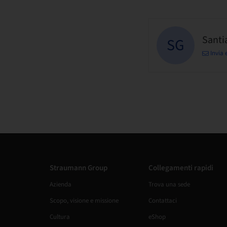
Santi
SG
Invia 
Straumann Group
Collegamenti rapidi
Azienda
Trova una sede
Scopo, visione e missione
Contattaci
Cultura
eShop