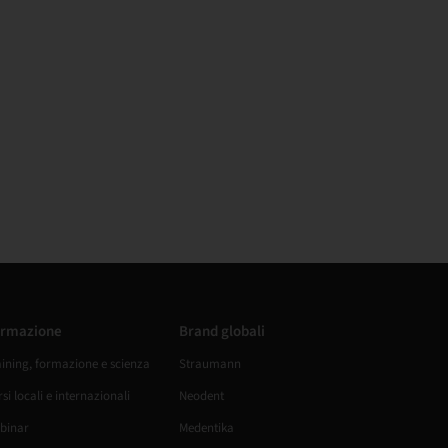
rmazione
Brand globali
aining, formazione e scienza
Straumann
si locali e internazionali
Neodent
binar
Medentika