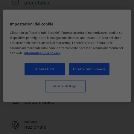
prenotabile
Scadenza registrazione
Impostazioni dei cookie
21. ott 2026 (UTC+1)
Cliccando su “Accetta tutti i cookie”, l'utente accetta di memorizzare i cookie sul
dispositivo per migliorare la navigazione del sito, analizzare l'utilizzo del sito e
assistere nelle nostre attività di marketing. Facendo clic su "Rifiuta tutti"
Lingua
saranno memorizzati solo i cookie strettamente necessari al funzionamento del
Tedesco
sito web.
Informativa sulla privacy
Rifiuta tutti
Accetta tutti i cookie
Punti
0.00 Punti
Mostra dettagli
Metodo di consegna
Corso Pratico
Audience
nazionale