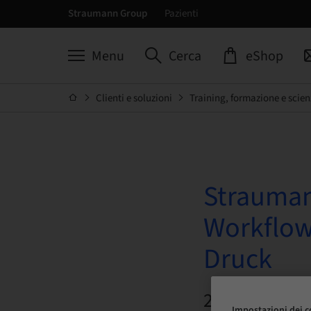
Straumann Group
Pazienti
Menu
Cerca
eShop
Clienti e soluzioni
Training, formazione e scien
Strauman
Workflow
Druck
22. ott 2026 
Impostazioni dei c