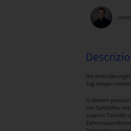
Joann
Descrizi
Die Anforderungen
Tag steigen immer
In diesem praxisor
von SprintRay impl
Joannis Tsiotidis 
Zahnrestauratione
Datenerfassung bi