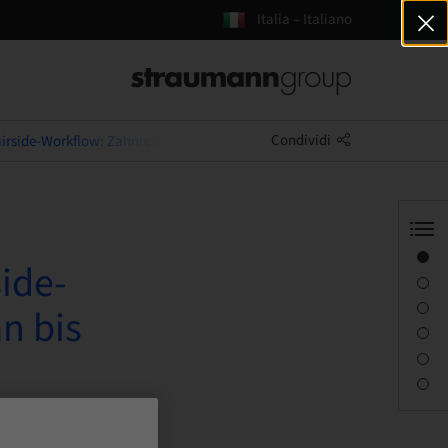
Italia – Italiano
Condividi
irside-Workflow: Zahnrestauration von Scan bis Druck
Panoramica
ide-
Informazioni sul relatore
Descrizione
n bis
Sessioni
Percorso e luoghi
Persona di contatto