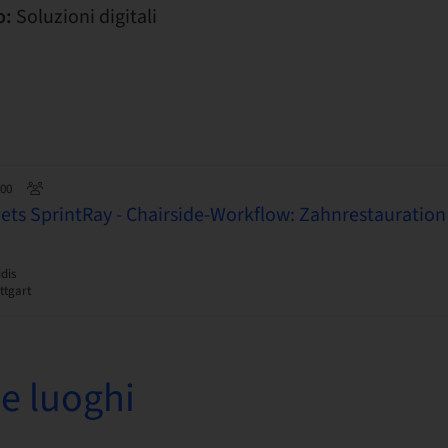
o:
Soluzioni digitali
:00
s SprintRay - Chairside-Workflow: Zahnrestauration
dis
ttgart
e luoghi