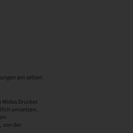
lungen am selben
n Midas Drucker
ftlich umsetzen.
von
, von der