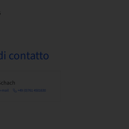
5
i contatto
Schach
e-mail
+49 (0)761 4501630